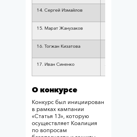
14. Сергей Измайлов
Эссе об Игор
15. Марат Жанузаков
Человек-море,
Новикове
16. Тогжан Кизатова
Макс и Талгат,
17. Иван Синенко
Лукпан Ахмедь
из Западно-Ка
О конкурсе
Конкурс был инициирован
в рамках кампании
«Статья 13», которую
осуществляет Коалиция
по вопросам