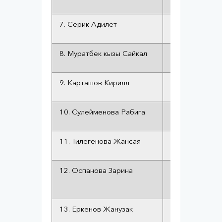
7. Серик Адилет
Құқық қорғауш
8. Муратбек кызы Сайкал
Кто это – пра
9. Карташов Кирилл
Кто это – пра
10. Сулейменова Рабига
Кто это – пра
11. Тилегенова Жансая
Кто это – пра
12. Оспанова Зарина
Татьяна Черно
Казахстане, р
и репостах
13. Еркенов Жанузак
Кто это – пра