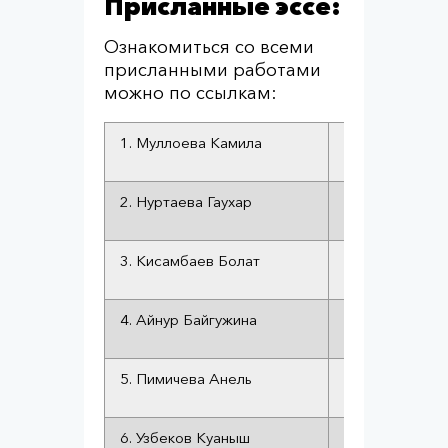
Присланные эссе:
Ознакомиться со всеми
присланными работами
можно по ссылкам:
1. Муллоева Камила
Кто это — пра
2. Нуртаева Гаухар
Встреча с чел
правозащитни
3. Кисамбаев Болат
Давайте же ра
правозащитни
4. Айнур Байгужина
Кто – это пра
5. Пимичева Анель
Өмір талабы
6. Узбеков Куаныш
Борьба за сво