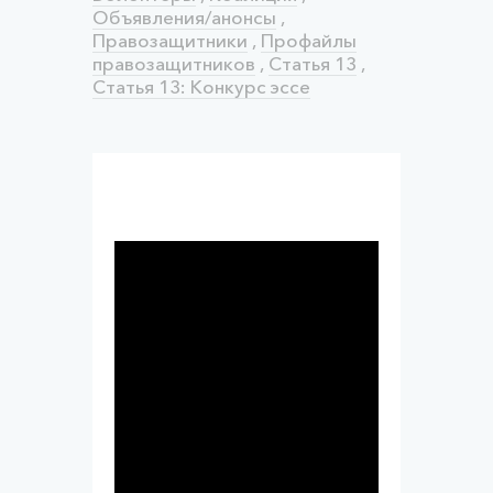
Объявления/анонсы
,
Правозащитники
,
Профайлы
правозащитников
,
Статья 13
,
Статья 13: Конкурс эссе