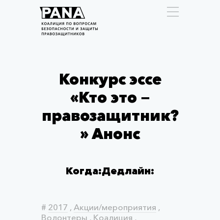
Конкурс эссе
«Кто это —
правозащитник?
» Анонс
Когда:
Дедлайн:
#
2017
,
Акции/мероприятия
,
Волонтеры
,
Коалиция
,