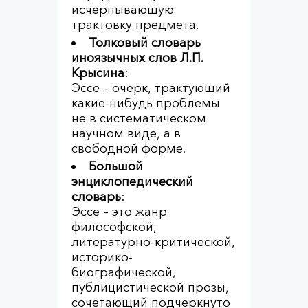
исчерпывающую
трактовку предмета.
Толковый словарь
иноязычных
слов
Л.П.
Крысина
:
Эссе – очерк, трактующий
какие-нибудь проблемы
не в систематическом
научном виде, а в
свободной форме.
Большой
энциклопедический
словарь
:
Эссе – это жанр
философской,
литературно-критической,
историко-
биографической,
публицистической прозы,
сочетающий подчеркнуто