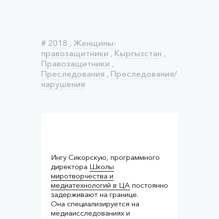
#
2018
,
Женщины-
правозащитники
,
Кыргызстан
,
Правозащитники
,
Преследования
,
Преследования/
нарушения
Ингу Сикорскую, программного
директора
Школы
миротворчества и
медиатехнологий в ЦА
постоянно
задерживают на границе.
Она специализируется на
медиаисследованиях и