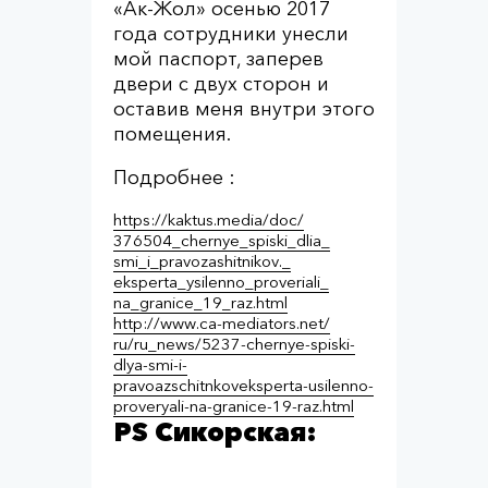
«Ак-Жол» осенью 2017
года сотрудники унесли
мой паспорт, заперев
двери с двух сторон и
оставив меня внутри этого
помещения.
​Подробнее :
https://kaktus.media/doc/
376504_chernye_spiski_dlia_
smi_i_pravozashitnikov._
eksperta_ysilenno_proveriali_
na_granice_19_raz.html
http://www.ca-mediators.net/
ru/ru_news/5237-chernye-
spiski-
dlya-smi-i-
pravoazschitnkoveksperta-
usilenno-
proveryali-na-
granice-19-raz.html
PS Сикорская: