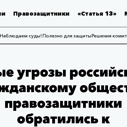
ии
Правозащитники
«Статья 13»
Наблюдаем суды!
Полезно для защиты
Решения комит
е угрозы россий
жданскому общес
правозащитники
обратились к