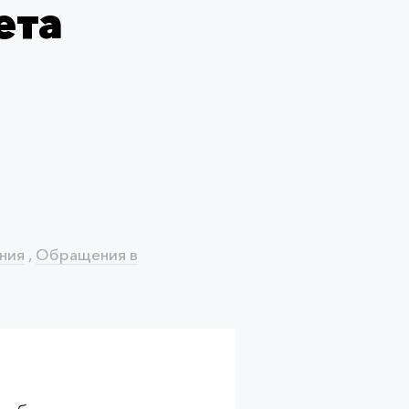
ета
ния
,
Обращения в