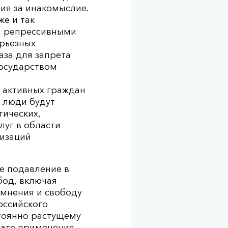
ия за инакомыслие.
е и так
и репрессивными
ерьезных
аза для запрета
осударством
 активных граждан
и люди будут
ических,
луг в области
низаций
е подавление в
бод, включая
 мнения и свободу
оссийского
тоянно растущему
тате применения