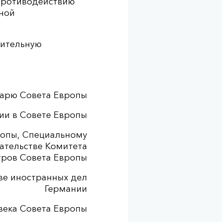
 противодействию
вной
нительную
тарю Совета Европы
ии в Совете Европы
ропы, Специальному
ательстве Комитета
ров Совета Европы
тве иностранных дел
Германии
века Совета Европы