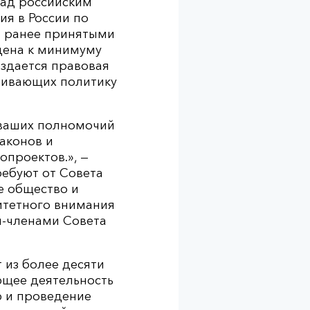
над российским
ия в России по
н ранее принятыми
дена к минимуму
оздается правовая
нивающих политику
 ваших полномочий
законов и
опроектов.», —
ребуют от Совета
е общество и
итетного внимания
и-членами Совета
 из более десяти
ющее деятельность
ю и проведение