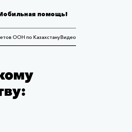
Мобильная помощь!
етов ООН по Казахстану
Видео
скому
тву: