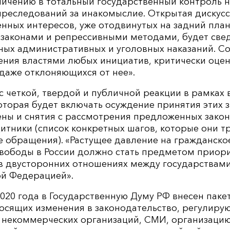
личению в тотальный государственный контроль 
реследований за инакомыслие. Открытая дискусс
нных интересов, уже отодвинутых на задний пла
законами и репрессивными методами, будет све
ных административных и уголовных наказаний. С
ения властями любых инициатив, критически оце
даже отклоняющихся от нее».
с четкой, твердой и публичной реакции в рамках
оторая будет включать осуждение принятия этих 
ны и снятия с рассмотрения предложенных закон
итники (список конкретных шагов, которые они т
те обращения). «Растущее давление на гражданско
свободы в России должно стать предметом приор
 в двусторонних отношениях между государствам
ой Федерацией».
020 года в Государственную Думу РФ внесен пакет
носящих изменения в законодательство, регулиру
 некоммерческих организаций, СМИ, организаци