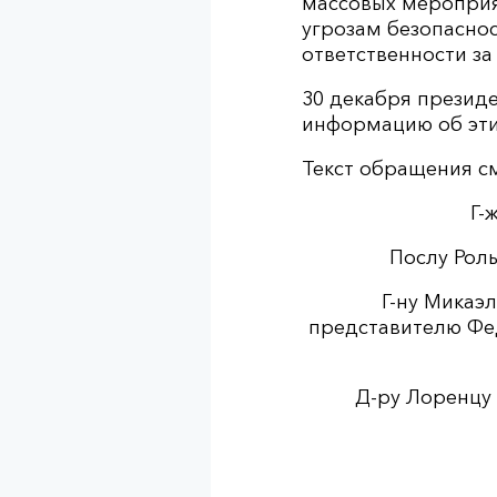
массовых мероприя
угрозам безопаснос
ответственности за
30 декабря презид
информацию об этих
Текст обращения с
Г-
Послу Рол
Г-ну Микаэ
представителю Фе
Д-ру Лоренцу 