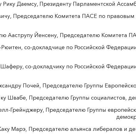
ну Рику Даемсу, Президенту Парламентской Ассам
евичу, Председателю Комитета ПАСЕ по правовым
элю Ааструпу Йенсену, Председателю Комитета П
-Рюитен, со-докладчице по Российской Федераци
ю Шаферу, со-докладчику по Российской Федераци
ександру Почей, Председателю Группы Европейск
нку Швабе, Председателю Группы социалистов, де
делл-Грейнджеру, Председателю Группы европейск
демокр
Жаку Марэ, Председателю альянса либералов и де