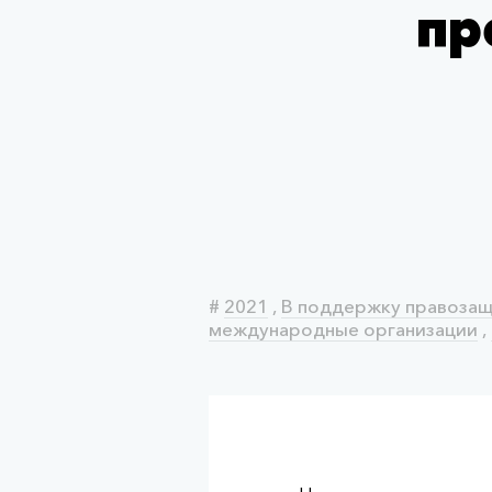
пр
#
2021
,
В поддержку правоза
международные организации
,