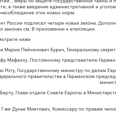
тий. , меры по защите государственной тайны и
ти, а также введение административной и уголо
 несоблюдение этих новых норм.
ент России подписал четыре новых закона. Допол
 законах см. В приложении к апелляции.
мотрите ниже
же Марии Пейчинович Бурич, Генеральному секре
ьфу Мафаэлу, Постоянному представителю Герман
лю Роту, Государственному министру по делам Ев
дерального правительства в Германском председ
минист
Барту, Главе отдела Совета Европы в Министерс
Г-же Дунье Миятович, Комиссару по правам чело