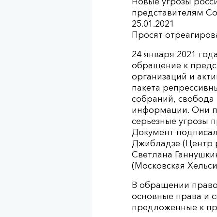
Новые угрозы росс
представителям Со
25.01.2021
Просят отреагирова
24 января 2021 го
обращение к предс
организаций и акти
пакета репрессивн
собраний, свобода
информации. Они п
серьезные угрозы п
Документ подписал
Джибладзе (Центр 
Светлана Ганнушки
(Московская Хельси
В обращении право
основные права и с
предложенные к при