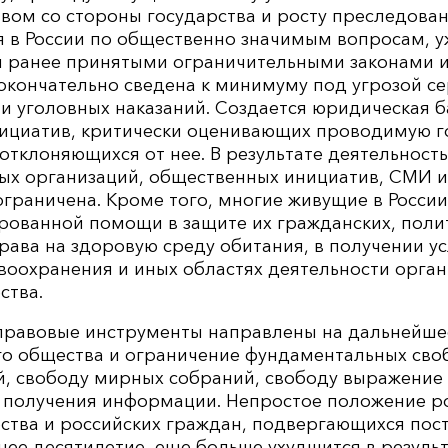
вом со стороны государства и росту преследован
 в России по общественно значимым вопросам, уж
 ранее принятыми ограничительными законами 
окончательно сведена к минимуму под угрозой с
и уголовных наказаний. Создается юридическая б
ициатив, критически оценивающих проводимую г
отклоняющихся от нее. В результате деятельность
ых организаций, общественных инициатив, СМИ и
граничена. Кроме того, многие живущие в Росси
ованной помощи в защите их гражданских, полит
рава на здоровую среду обитания, в получении ус
воохранения и иных областях деятельности орга
ства.
 правовые инструменты направлены на дальнейше
го общества и ограничение фундаментальных сво
й, свободу мирных собраний, свободу выражение
 получения информации. Непростое положение р
ства и российских граждан, подвергающихся пос
нее десятилетие, еще больше ухудшится в резуль