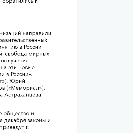
 обратились к
анизаций направили
равительственных
инятию в России
й. свобода мирных
 получения
на эти новые
и в России».
т»), Юрий
ов («Мемориал»),
на Астраханцева
е общество и
е декабря законы и
приведут к