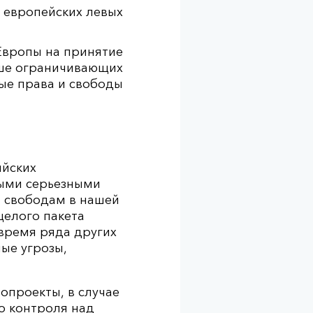
х европейских левых
 Европы на принятие
ьше ограничивающих
ые права и свободы
ийских
выми серьезными
 свободам в нашей
целого пакета
время ряда других
ые угрозы,
опроекты, в случае
го контроля над