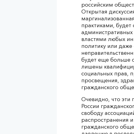
российским общест
Открытая дискуссия
маргинализованная
практиками, будет 
административных 
властями любых ин
политику или даже 
неправительственн
будет еще больше о
лишены квалифицир
социальных прав, п
просвещения, здра
гражданского обще
Очевидно, что эти
России гражданско
свободу ассоциаци
распространения и
гражданского обще
давлению в послед