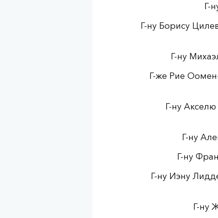
Г-
Г-ну Борису Цил
Г-ну Миха
Г-же Рие Оомен
Г-ну Аксел
Г-ну Ал
Г-ну Фра
Г-ну Иэну Лид
Г-ну 