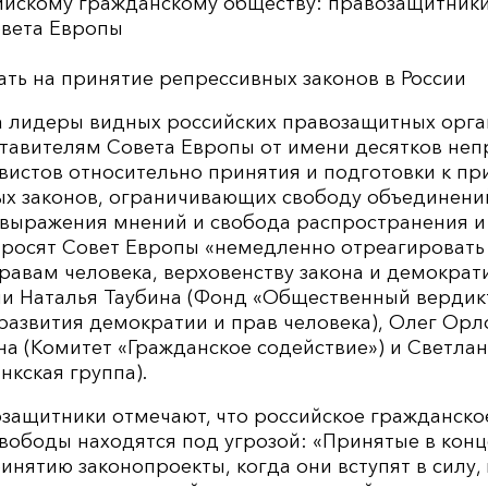
ийскому гражданскому обществу: правозащитники
вета Европы
ть на принятие репрессивных законов в России
да лидеры видных российских правозащитных орг
тавителям Совета Европы от имени десятков неп
вистов относительно принятия и подготовки к пр
ых законов, ограничивающих свободу объединени
 выражения мнений и свобода распространения и
росят Совет Европы «немедленно отреагировать 
равам человека, верховенству закона и демократи
и Наталья Таубина (Фонд «Общественный вердик
развития демократии и прав человека), Олег Орл
на (Комитет «Гражданское содействие») и Светла
нкская группа).
защитники отмечают, что российское гражданско
вободы находятся под угрозой: «Принятые в конц
нятию законопроекты, когда они вступят в силу, 