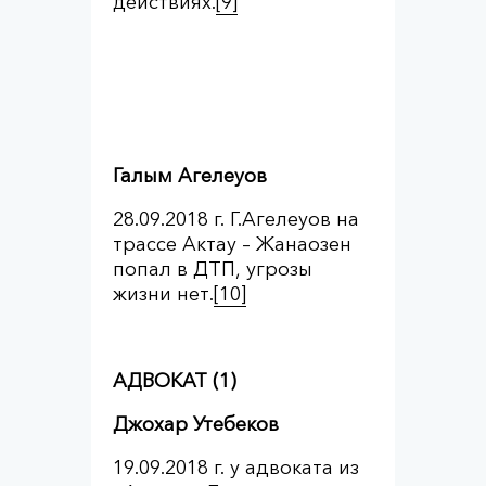
действиях.
[9]
Галым Агелеуов
28.09.2018 г. Г.Агелеуов на
трассе Актау – Жанаозен
попал в ДТП, угрозы
жизни нет.
[10]
АДВОКАТ (1)
Джохар Утебеков
19.09.2018 г. у адвоката из