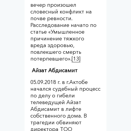
вечер произошел
словесный конфликт на
почве ревности.
Расследование начато по
статье «Умышленное
причинение тяжкого
вреда здоровью,
повлекшего смерть
потерпевшего».
[13]
Айзат Абдисамит
05.09.2018 г. в г.Актобе
начался судебный процесс
по делу о гибели
телеведущей Айзат
Абдисамит в лифте
собственного дома. В
трагедии обвиняют
директора ТОО