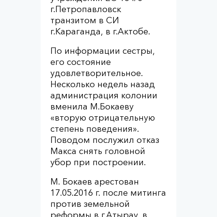
г.Петропавловск
транзитом в СИ
г.Караганда, в г.Актобе.
По информации сестры,
его состояние
удовлетворительное.
Несколько недель назад
администрация колонии
вменила М.Бокаеву
«вторую отрицательную
степень поведения».
Поводом послужил отказ
Макса снять головной
убор при построении.
М. Бокаев арестован
17.05.2016 г. после митинга
против земельной
реформы в г.Атырау, в