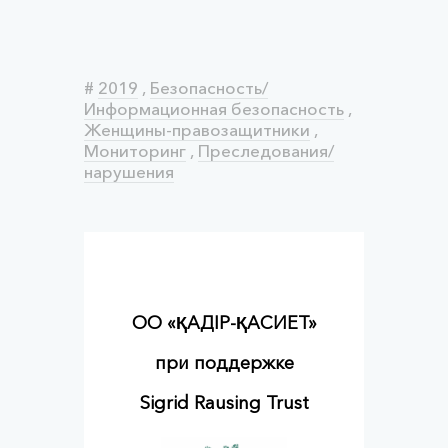
#
2019
,
Безопасность/
Информационная безопасность
,
Женщины-правозащитники
,
Мониторинг
,
Преследования/
нарушения
ОО «ҚАДІР-ҚАСИЕТ»
при поддержке
Sigrid Rausing Trust