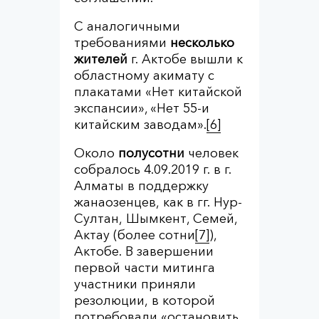
С аналогичными
требованиями
несколько
жителей
г. Актобе вышли к
областному акимату с
плакатами «Нет китайской
экспансии», «Нет 55-и
китайским заводам».
[6]
Около
полусотни
человек
собралось 4.09.2019 г. в г.
Алматы в поддержку
жанаозенцев, как в гг. Нур-
Султан, Шымкент, Семей,
Актау (более сотни
[7]
),
Актобе. В завершении
первой части митинга
участники приняли
резолюции, в которой
потребовали «остановить