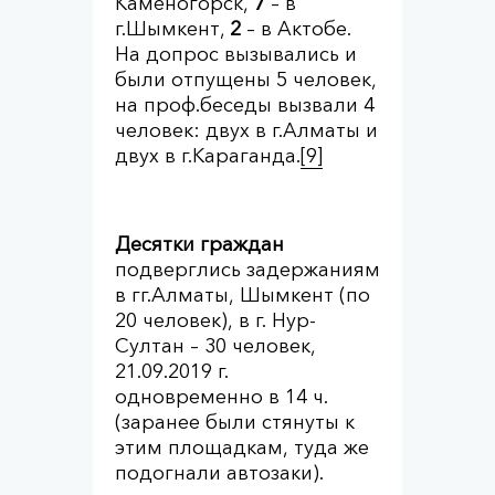
Каменогорск,
7
– в
г.Шымкент,
2
– в Актобе.
На допрос вызывались и
были отпущены 5 человек,
на проф.беседы вызвали 4
человек: двух в г.Алматы и
двух в г.Караганда.
[9]
Десятки граждан
подверглись задержаниям
в гг.Алматы, Шымкент (по
20 человек), в г. Нур-
Султан – 30 человек,
21.09.2019 г.
одновременно в 14 ч.
(заранее были стянуты к
этим площадкам, туда же
подогнали автозаки).