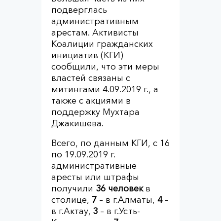
подверглась
административным
арестам. Активисты
Коалиции гражданских
инициатив (КГИ)
сообщили, что эти меры
властей связаны с
митингами 4.09.2019 г., а
также с акциями в
поддержку Мухтара
Джакишева.
Всего, по данным КГИ, с 16
по 19.09.2019 г.
административные
аресты или штрафы
получили
36 человек
в
столице,
7
– в г.Алматы,
4
–
в г.Актау,
3
– в г.Усть-