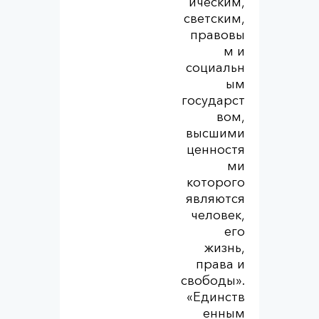
ическим,
светским,
правовы
м и
социальн
ым
государст
вом,
высшими
ценностя
ми
которого
являются
человек,
его
жизнь,
права и
свободы».
«Единств
енным