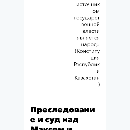
источник
ом
государст
венной
власти
является
народ»
(Конститу
ция
Республик
и
Казахстан
)
Преследовани
е и суд над
Максом и