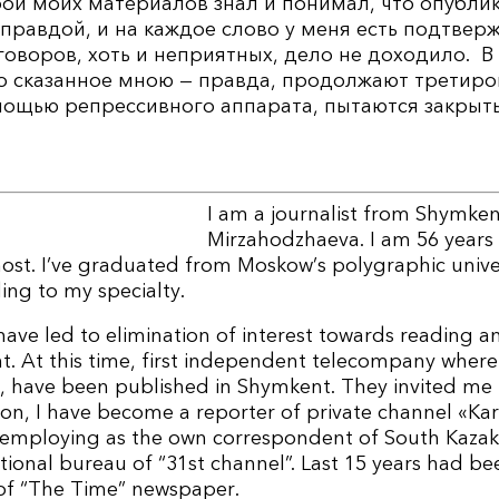
ой моих материалов знал и понимал, что опубл
правдой, и на каждое слово у меня есть подтвер
оворов, хоть и неприятных, дело не доходило. В
о сказанное мною — правда, продолжают третиро
мощью репрессивного аппарата, пытаются закрыть
I am a journalist from Shymke
Mirzahodzhaeva. I am 56 years
nost. I’ve graduated from Moskow’s polygraphic univer
ng to my specialty.
have led to elimination of interest towards reading 
nt. At this time, first independent telecompany where
g, have been published in Shymkent. They invited me
on, I have become a reporter of private channel «Kar
s employing as the own correspondent of South Kazak
tional bureau of “31st channel”. Last 15 years had be
of “The Time” newspaper.