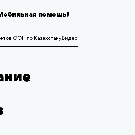
Мобильная помощь!
етов ООН по Казахстану
Видео
ание
в