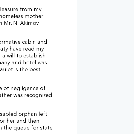
pleasure from my
a homeless mother
im Mr. N. Akimov
ormative cabin and
maty have read my
a will to establish
many and hotel was
ulet is the best
se of negligence of
father was recognized
isabled orphan left
for her and then
n the queue for state