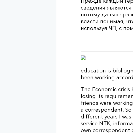
Прежде каждый гер
сведения являются 
потому дальше разг
власти понимая, чт
используя ЧП, с по
education is bibliog
been working accordi
The Economic crisis 
losing its requireme
friends were workin
a correspondent. So 
different years I wa
service NTK, informa
own correspondent 