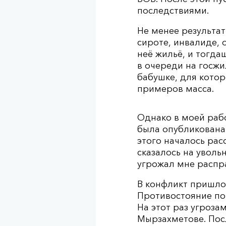
последствиями.
Не менее результат
сироте, инвалиде,
неё жильё, и тогд
в очереди на госж
бабушке, для кото
примеров масса.
Однако в моей рабо
была опубликована
этого началось рас
сказалось на увол
угрожал мне распр
В конфликт пришло
Противостояние пош
На этот раз угроза
Мырзахметове. Пос