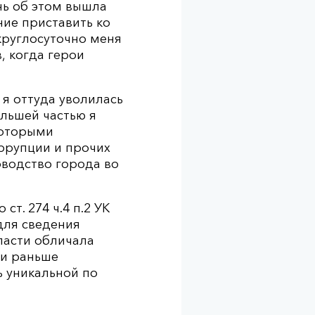
нь об этом вышла
ние приставить ко
круглосуточно меня
, когда герои
 я оттуда уволилась
ольшей частью я
которыми
ррупции и прочих
оводство города во
т. 274 ч.4 п.2 УК
для сведения
ласти обличала
 и раньше
ь уникальной по