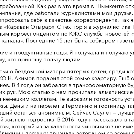
требованной. Как раз в это время в Шымкенте от
омпания, где работали журналистами мои друзья.
пробовать себя в качестве корреспондента. Так 
а «Караван Отырар». С тех пор я в журналистике.
ным корреспондентом по ЮКО службы новостей «
канала». Последние 15 лет была собкором газеты
ие и продуктивные годы. Я получала и получаю у
му, что приношу пользу людям.
атьи о бездомной матери пятерых детей, среди к
О Н. Акимов подарил этой семье квартиру. Ещё 
ев. В 4 года он забрался в трансформаторную буд
их рук. Мою статью о нем прочитали алматинские
 немецким коллегам. Те выразили готовность уст
ы. Деньги на перелёт в Германию и гостиницу та
ший остаться анонимным. Сейчас Саулет — лучший
 жизнью подростка. В 2016 году я рассказала в га
вы, который из-за халатности чиновников не име
убликации дедушку признали ветераном со всеми