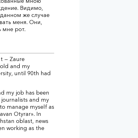
икованные мною
ждение. Видимо,
 данном же случае
вать меня. Они,
 мне рот.
nt — Zaure
 old and my
sity, until 90th had
and my job has been
 journalists and my
 to manage myself as
avan Otyrar». In
hstan oblast, news
en working as the