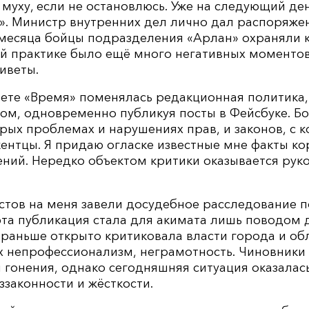
 муху, если не остановлюсь. Уже на следующий де
». Министр внутренних дел лично дал распоряже
 месяца бойцы подразделения «Арлан» охраняли 
ей практике было ещё много негативных моментов
иветы.
азете «Время» поменялась редакционная политика,
ом, одновременно публикуя посты в Фейсбуке. Б
рых проблемах и нарушениях прав, и законов, с 
ентцы. Я придаю огласке известные мне факты ко
ний. Нередко объектом критики оказывается рук
стов на меня завели досудебное расследование по с
 эта публикация стала для акимата лишь поводом 
и раньше открыто критиковала власти города и об
х непрофессионализм, неграмотность. Чиновники
 гонения, однако сегодняшняя ситуация оказалас
ззаконности и жёсткости.