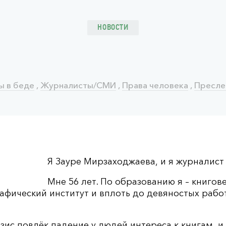
НОВОСТИ
 в беде
,
Журналисты/СМИ
,
Права человека
,
Пресле
Я Зауре Мирзаходжаева, и я журналист
Мне 56 лет. По образованию я – книгов
афический институт и вплоть до девяностых рабо
ис повлёк падение у людей интереса к книгам, и