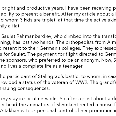
bright and productive years. I have been receiving 
ability to present a benefit. After my article about 
d whom 3 kids are triplet, at that time the active ak
ly a flat.
— Saulet Rahmanberdiev, who climbed into the transf
urning, has lost two hands. The orthopedists from Al
 resent it to their German’s colleges. They expressed 
 for Saulet. The payment for flight directed to Ger
he sponsors, who preferred to be an anonym. Now, Sa
and lives a complete life as a teenager.
he participant of Stalingrad’s battle, to whom, in ca
t provided a status of the veteran of WW2. The grand
l ensuing consequences.
 my stay in social networks. So after a post about a d
her head the animators of Shymkent rented a house 
r.Aitakhanov took personal control of her promotion i