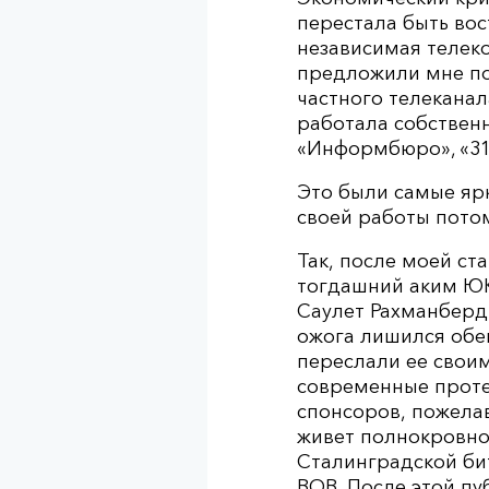
перестала быть вос
независимая телек
предложили мне по
частного телеканал
работала собствен
«Информбюро», «31 
Это были самые ярк
своей работы пото
Так, после моей ст
тогдашний аким ЮК
Саулет Рахманберди
ожога лишился обе
переслали ее своим
современные протез
спонсоров, пожелав
живет полнокровной
Сталинградской бит
ВОВ. После этой п