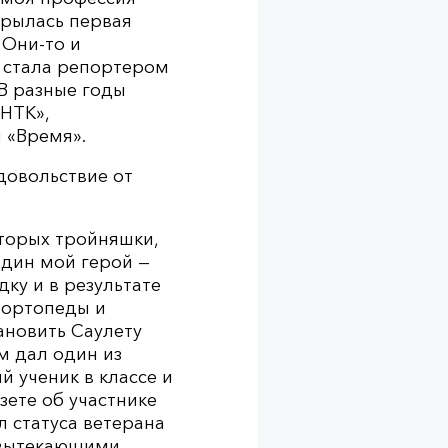
крылась первая
 Они-то и
я стала репортером
 В разные годы
НТК»,
 «Время».
довольствие от
оторых тройняшки,
один мой герой —
ку и в результате
 ортопеды и
ановить Саулету
м дал один из
 ученик в классе и
зете об участнике
л статуса ветерана
 вытекающими