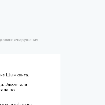
дования/нарушения
 из Шымкента.
ед. Закончила
тала по
 моя профессия