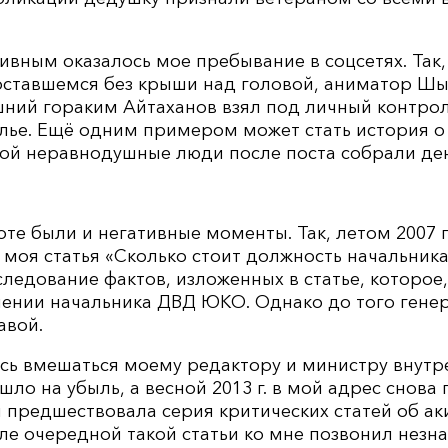
ивным оказалось мое пребывание в соцсетях. Так,
 оставшемся без крыши над головой, аниматор Шы
ашний гораким Айтаханов взял под личный контро
илье. Ещё одним примером может стать история 
рой неравнодушные люди после поста собрали ден
те были и негативные моменты. Так, летом 2007 г
 моя статья «Сколько стоит должность начальник
следование фактов, изложенных в статье, которое,
ьнении начальника ДВД ЮКО. Однако до того гене
авой.
сь вмешаться моему редактору и министру внутр
ло на убыль, а весной 2013 г. в мой адрес снова 
м предшествовала серия критических статей об 
ле очередной такой статьи ко мне позвонил незн