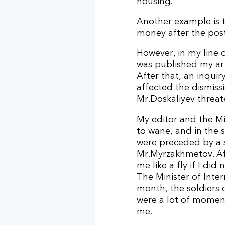
housing.
Another example is 
money after the post
However, in my line 
was published my art
After that, an inquir
affected the dismiss
Mr.Doskaliyev threat
My editor and the Min
to wane, and in the s
were preceded by a s
Mr.Myrzakhmetov. Aft
me like a fly if I di
The Minister of Inte
month, the soldiers 
were a lot of moment
me.