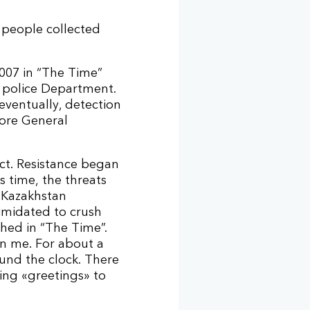
 people collected
2007 in “The Time”
e police Department.
 eventually, detection
fore General
ict. Resistance began
s time, the threats
h Kazakhstan
imidated to crush
ished in “The Time”.
on me. For about a
und the clock. There
ing «greetings» to