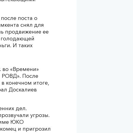
 после поста о
мкента снял для
ль продвижение ее
о голодающей
ьги. И таких
. во «Времени»
а РОВД». После
 в конечном итоге,
рал Доскалиев
енних дел.
прозвучали угрозы.
акиме ЮКО
акомец и пригрозил