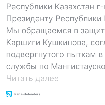
Республики Казахстан г-
Президенту Республики К
Мы обращаемся в защиту
Каршиги Кушкинова, сог
подвергнутого пыткам в
службы по Мангистауской
Прекратить
Читать далее
пытки
в
отношении
Pana-defenders
адвоката
Кушкинова
(Актау)