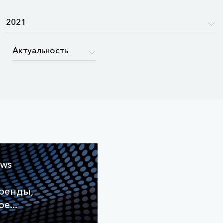
ews
ренды,
е...