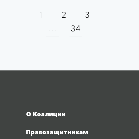
1
2
3
…
34
Меню футера
О Коалиции
Правозащитникам