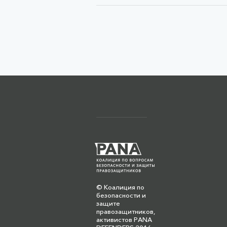
© Коалиция по
безопасности и
защите
правозащитников,
активистов PANA