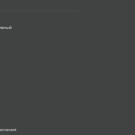
ивный
лючения