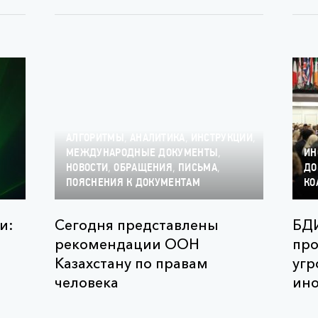
,
,
,
АЛГОРИТМЫ
АНАЛИТИКА
ИНСТРУКЦИИ
,
МЕЖДУНАРОДНЫЕ ДОКУМЕНТЫ
ИН
,
,
,
НОВОСТИ
ОБРАЩЕНИЯ
ПИСЬМА
ДО
ПОЯСНЕНИЯ К ДОКУМЕНТАМ
КО
и:
Сегодня представлены
БДИ
рекомендации ООН
про
Казахстану по правам
угр
человека
ино