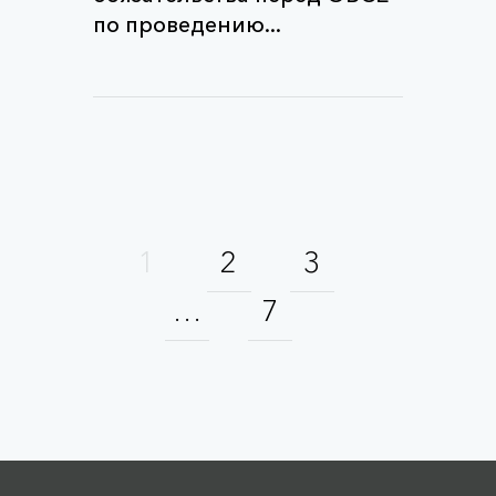
по проведению...
1
2
3
…
7