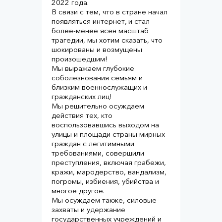
2022 года.⠀
В связи с тем, что в стране начал
появляться интернет, и стал
более-менее ясен масштаб
трагедии, мы хотим сказать, что
шокированы и возмущены
произошедшим!⠀
Мы выражаем глубокие
соболезнования семьям и
близким военнослужащих и
гражданских лиц!⠀
Мы решительно осуждаем
действия тех, кто
воспользовавшись выходом на
улицы и площади страны мирных
граждан с легитимными
требованиями, совершили
преступления, включая грабежи,
кражи, мародерство, вандализм,
погромы, избиения, убийства и
многое другое.
Мы осуждаем также, силовые
захваты и удержание
государственных учреждений и