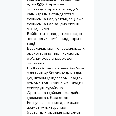
адам құқықтары мен
бостандықтары саласындағы
халықаралық стандарттар
тұрғысынан да, ұлттық заңнама
тұрғысынан да заңсыз екенін
мәлімдейміз.⠀
Бейбіт жиындарда тәртіпсіздік
пен зорлық-зомбылыққа орын
жоқ!⠀
Бұзақылар мен тонаушылардың
әрекеттеріне тиісті құқықтық
бағалау берілуі керек деп
ойлаймыз.⠀
Біз Қазақстан билігінен қайғылы
оқиғаның әрбір эпизодын адам
құқықтары қағидаларын сақтай
отырып толық және жан-жақты
тексеруін сұраймыз.⠀
Орын алған қайғылы жағдайға
қарамастан, Қазақстан
Республикасының адам және
азамат құқықтары мен
бостандықтарының сақталуын