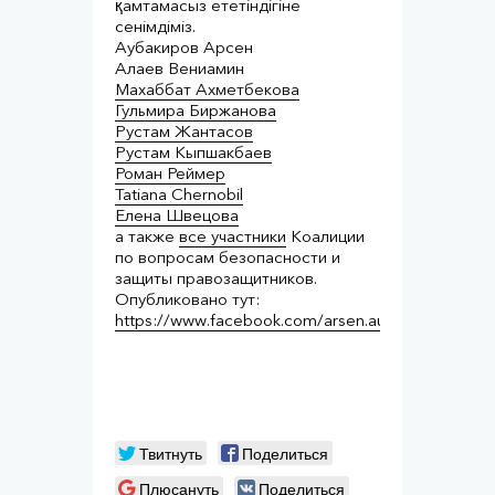
қамтамасыз ететіндігіне
сенімдіміз.
Аубакиров Арсен⠀
Алаев Вениамин⠀
Махаббат Ахметбекова
Гульмира Биржанова
Рустам Жантасов
Рустам Кыпшакбаев
Роман Реймер
Tatiana Chernobil
Елена Швецова
а также
все участники
Коалиции
по вопросам безопасности и
защиты правозащитников.
Опубликовано тут:
https://www.facebook.com/arsen.aubakirov/pos
Твитнуть
Поделиться
Плюсануть
Поделиться