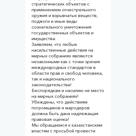
стратегических объектов с
применением огнестрельного
оружия и взрывчатых веществ,
поджоги и иные виды
сознательного уничтожения
государственных объектов и
имущества.⠀
Заявляем, что любые
насильственные действия на
мирных собраниях являются
незаконными как с точки зрения
международных стандартов в
области прав и свобод человека,
так и национального
законодательства!⠀
Беспорядкам и насилию не место
на мирных собраниях!⠀
Убеждены, что действиям
погромщиков и мародеров
должна быть дана надлежащая
правовая оценка!⠀
Мы обращаемся к казахстанским
властям с просьбой провести