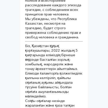
полное и всестороннее
расследование каждого эпизода
трагедии, с соблюдением всех
принципов прав человека.⠀
Мы убеждены, что Республика
Казахстан, несмотря на
трагедию, будет строго
привержена соблюдению прав и
свобод человека и гражданина.
Біз, Қазақстан құқық
қорғаушылары, 2022 жылдың 5
қаңтарында еліміздің бірнеше
өңірінде басталған зорлық-
зомбылық, мародерлік және
тонау әрекеттерін айыптаймыз.⠀
Елімізде ғаламторға қолжетімділік
қалпына келтіріліп, қайғылы
оқиғаның ауқымы айқындала
түсуіне байланысты, болған
оқиғаға ашуланғанымызды
мәлімдейміз.⠀
Соңғы оқиғалар кезінде
жараланған және қаза тапқан