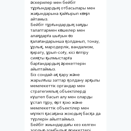
әскерилер мен бейбіт
тұрғындардың отбасылары мен
жақындарына қайғырып көңіл
айтамыз.⠀
Бейбіт тұрғындардың заңды
талаптармен көшелер мен
алаңдарға шығуын өз
қалағандарынша қолданып, тонау,
ұрлық, мародерлік, вандализм,
қирату, ұрып-соғу, кісі өлтіру
сияқты қылмыстарға
барғандардың әрекеттерін
айыптаймыз.⠀
Біз сондай-ақ қару және
жарылғыш заттар қолдану арқылы
мемлекеттік органдар мен
стратегиялық объектілерді
күштеп басып алу мен оларды
ұстап тұру, өрт қою және
мемлекеттік объектілер мен
мүлікті қасақана жоюдың басқа да
түрлерін айыптаймыз.⠀
Бейбіт жиындардағы кез келген
зорлық-зомбылық әрекеттері