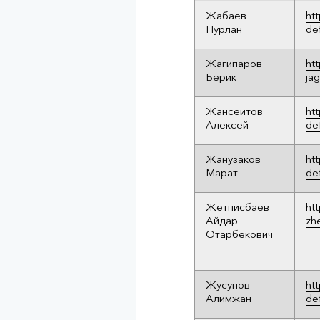
Жабаев
ht
Нурлан
de
Жагипаров
ht
Берик
ja
Жансеитов
ht
Алексей
de
Жанузаков
ht
Марат
de
Жетписбаев
ht
Айдар
zh
Отарбекович
Жусупов
ht
Алимжан
de