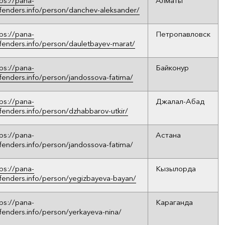
tps://pana-
Алматы
fenders.info/person/danchev-aleksander/
tps://pana-
Петропавловск
fenders.info/person/dauletbayev-marat/
tps://pana-
Байконур
fenders.info/person/jandossova-fatima/
tps://pana-
Джалал-Абад
fenders.info/person/dzhabbarov-utkir/
tps://pana-
Астана
fenders.info/person/jandossova-fatima/
tps://pana-
Кызылорда
fenders.info/person/yegizbayeva-bayan/
tps://pana-
Караганда
fenders.info/person/yerkayeva-nina/