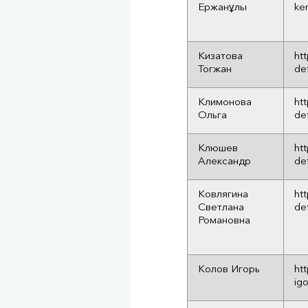
Ержанұлы
ke
Кизатова
ht
Тогжан
de
Климонова
ht
Ольга
de
Клюшев
ht
Александр
de
Ковлягина
ht
Светлана
de
Романовна
Колов Игорь
ht
igo