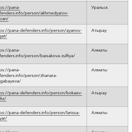
tps://pana-
Уральск
fenders.info/person/akhmedyarov-
kpan/
tps://pana-defenders.info/person/ayanov-
Атырау
gat/
tps://pana-
Алматы
fenders.info/person/baisakova-zulfiya/
tps://pana-
Алматы
fenders.info/person/zhanara-
lgabayeva/
tps://pana-defenders.info/person/bokaev-
Атырау
ks/
tps://pana-defenders.info/person/larissa-
Алматы
yar/