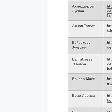
Ахмедьяров
ht
Лукпан
de
lu
Аянов Талгат
ht
tal
Байсакова
ht
Зульфия
de
Балгабаева
ht
Жанара
de
ba
Бокаев Макс
ht
ma
Бояр Лариса
ht
bo