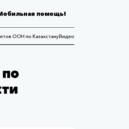
Мобильная помощь!
етов ООН по Казахстану
Видео
 по
сти