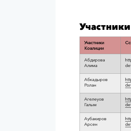
Участники
Участники
Сс
Коалиции
Абдирова
ht
Алима
de
Абкадыров
ht
Ролан
de
Агелеуов
ht
Галым
de
Аубакиров
ht
Арсен
de