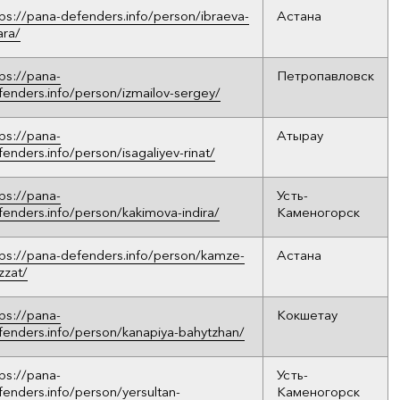
tps://pana-defenders.info/person/ibraeva-
Астана
ara/
tps://pana-
Петропавловск
fenders.info/person/izmailov-sergey/
tps://pana-
Атырау
fenders.info/person/isagaliyev-rinat/
tps://pana-
Усть-
fenders.info/person/kakimova-indira/
Каменогорск
tps://pana-defenders.info/person/kamze-
Астана
zzat/
tps://pana-
Кокшетау
fenders.info/person/kanapiya-bahytzhan/
tps://pana-
Усть-
fenders.info/person/yersultan-
Каменогорск