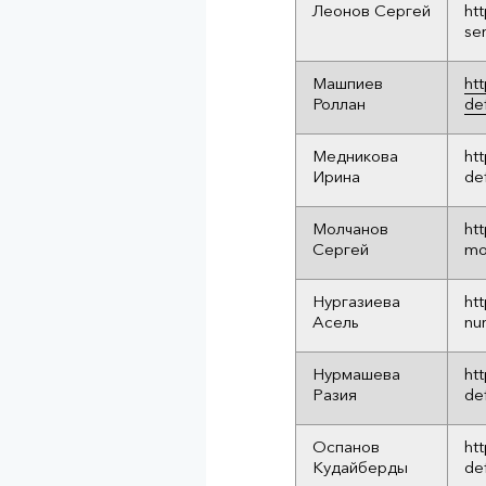
Леонов Сергей
ht
se
Машпиев
ht
Роллан
de
Медникова
ht
Ирина
de
Молчанов
ht
Сергей
mo
Нургазиева
ht
Асель
nu
Нурмашева
ht
Разия
de
Оспанов
ht
Кудайберды
de