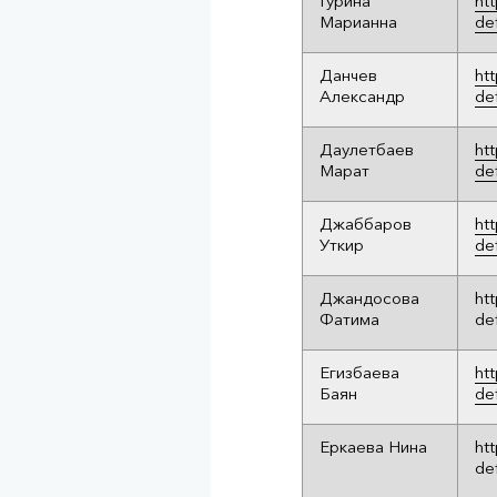
Гурина
ht
Марианна
de
Данчев
ht
Александр
de
Даулетбаев
ht
Марат
de
Джаббаров
ht
Уткир
de
Джандосова
ht
Фатима
de
Егизбаева
ht
Баян
de
Еркаева Нина
ht
de