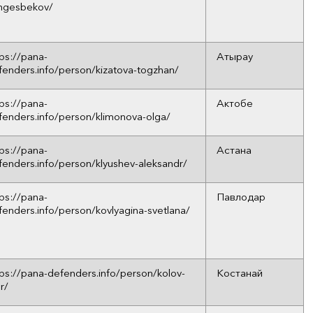
ngesbekov/
tps://pana-
Атырау
fenders.info/person/kizatova-togzhan/
tps://pana-
Актобе
fenders.info/person/klimonova-olga/
tps://pana-
Астана
fenders.info/person/klyushev-aleksandr/
tps://pana-
Павлодар
fenders.info/person/kovlyagina-svetlana/
tps://pana-defenders.info/person/kolov-
Костанай
r/