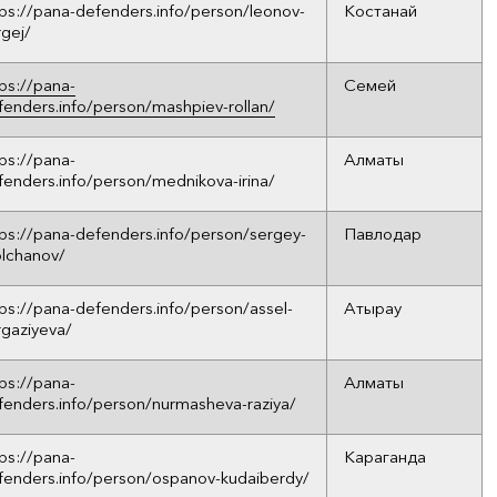
tps://pana-defenders.info/person/leonov-
Костанай
rgej/
tps://pana-
Семей
fenders.info/person/mashpiev-rollan/
tps://pana-
Алматы
fenders.info/person/mednikova-irina/
tps://pana-defenders.info/person/sergey-
Павлодар
lchanov/
tps://pana-defenders.info/person/assel-
Атырау
rgaziyeva/
tps://pana-
Алматы
fenders.info/person/nurmasheva-raziya/
tps://pana-
Караганда
fenders.info/person/ospanov-kudaiberdy/