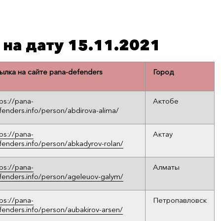
 на дату 15.11.2021
ылка на сайте pana-defenders
Город
tps://pana-
Актобе
fenders.info/person/abdirova-alima/
tps://pana-
Актау
fenders.info/person/abkadyrov-rolan/
tps://pana-
Алматы
fenders.info/person/ageleuov-galym/
tps://pana-
Петропавловск
fenders.info/person/aubakirov-arsen/