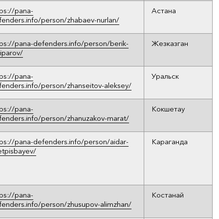
tps://pana-
Астана
fenders.info/person/zhabaev-nurlan/
tps://pana-defenders.info/person/berik-
Жезказган
giparov/
tps://pana-
Уральск
fenders.info/person/zhanseitov-aleksey/
tps://pana-
Кокшетау
fenders.info/person/zhanuzakov-marat/
tps://pana-defenders.info/person/aidar-
Караганда
etpisbayev/
tps://pana-
Костанай
fenders.info/person/zhusupov-alimzhan/