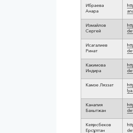
Ибраева
ht
Анара
an
Измайлов
ht
Сергей
de
Исагалиев
ht
Ринат
de
Какимова
ht
Индира
de
Камзе Ляззат
ht
lya
Канапия
ht
Бахытжан
de
Кеңесбеков
ht
Ерсұлтан
de