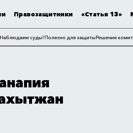
ии
Правозащитники
«Статья 13»
Наблюдаем суды!
Полезно для защиты
Решения комит
анапия
ахытжан