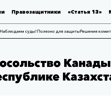
ии
Правозащитники
«Статья 13»
Наблюдаем суды!
Полезно для защиты
Решения комит
осольство Канады
еспублике Казахст