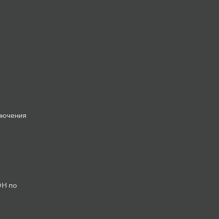
лючения
ОН по