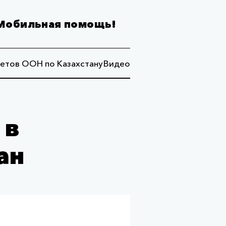
Мобильная помощь!
етов ООН по Казахстану
Видео
 в
ан