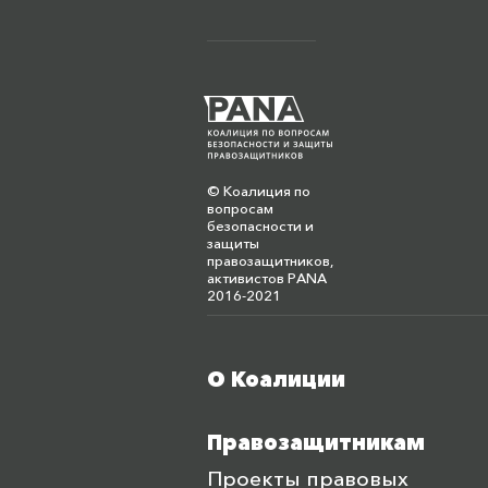
© Коалиция по
вопросам
безопасности и
защиты
правозащитников,
активистов PANA
2016-2021
О Коалиции
Меню футера
Правозащитникам
Проекты правовых