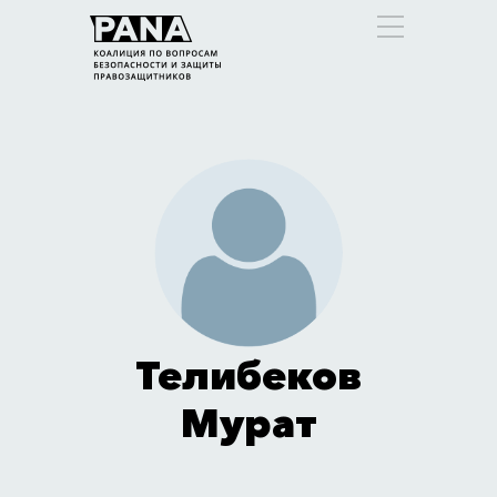
Телибеков
Мурат