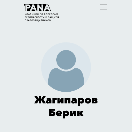
Жагипаров
Берик