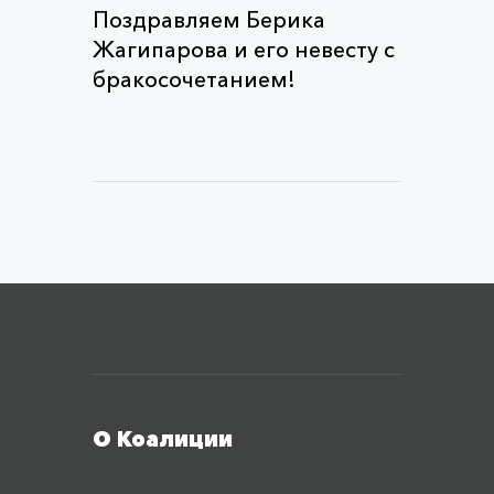
Поздравляем Берика
Жагипарова и его невесту с
бракосочетанием!
Меню футера
О Коалиции