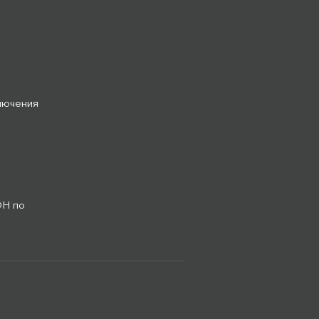
лючения
ОН по