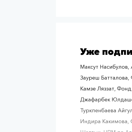
Уже подп
Максут Насибулов, 
Зауреш Батталова, 
Камзе Ляззат, Фонд
Джафарбек Юлдашев
Туркпенбаева Айгуль
Индира Какимова, 