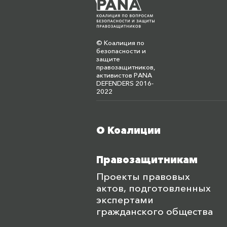
Сергей Леонов, Асс
2017
Колов Игорь, Общес
© Коалиция по
Светлана Ковлягин
безопасности и
защите
человека", 4 октябр
правозащитников,
активистов PANA
Елена Семёнова, Ос
DEFENDERS 2016-
2022
Александр Данчев,
октября 2017
Galym Ageleuov, Lib
О Коалиции
Меню футера
Фатима Джандосова
октября 2017
Правозащитникам
Проекты правовых
актов, подготовленных
экспертами
гражданского общества