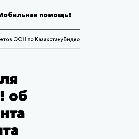
Мобильная помощь!
етов ООН по Казахстану
Видео
для
! об
нта
нта