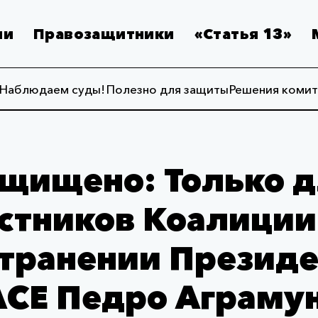
ии
Правозащитники
«Статья 13»
Наблюдаем суды!
Полезно для защиты
Решения комит
щищено: Только 
стников Коалиции
странении Президе
СЕ Педро Аграму