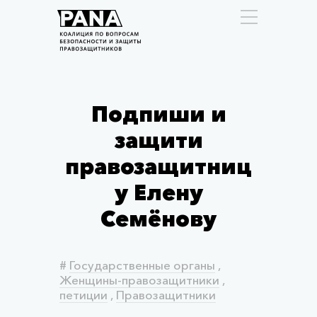
Подпиши и
защити
правозащитниц
у Елену
Семёнову
#
Государственные органы
,
Женщины-правозащитники
,
петиции
,
Правозащитники