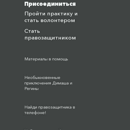
активист, г. Уральск, 17
Присоединиться
сентября 2018
Пройти практику и
Сахова Лариса,
стать волонтером
Караганда, 17 сентября
2018
Стать
правозащитником
Salim Shalabayev, Варщава,
Частное лицо, 17 сентября
2018
Материалы в помощь
Курбанов м м, Алматы,
Анархист, 17 сентября
2018
Необыкновенные
приключения Димаша и
Бегишева Унзила, Алматы,
Регины
17 сентября 2018
Vitaliy Shevchenko,
Найди правозащитника в
Экибастуз, 17 сентября
телефоне!
2018
Тихонов Дмитрий,