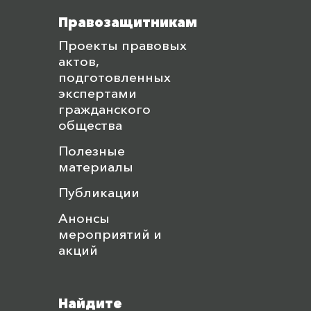
Лукьянов Александр,
Уральск, 23 сентября 2018
Правозащитникам
Проекты правовых
Андрей Гришин, Алматы,
актов,
Казахстанское
международное бюро по
подготовленных
правам человека и
экспертами
соблюдению законности,
гражданского
18 сентября 2018
общества
Турегулова, Актобе, 18
Полезные
сентября 2018
материалы
Дерингер любовь
Публикации
владимировна, Павлодар,
Анонсы
Частное, 18 сентября 2018
мероприятий и
Ахметова Гульнара
акций
Быржановна, Павлодар,
Торговля, 18 сентября
2018
Найдите