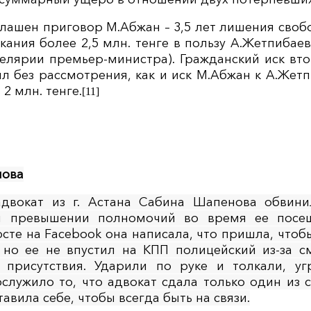
 оглашен приговор М.Абжан – 3,5 лет лишения сво
скания более 2,5 млн. тенге в пользу А.Жетпибае
елярии премьер-министра). Гражданский иск вт
ил без рассмотрения, как и иск М.Абжан к А.Жетп
2 млн. тенге.
[11]
нова
. адвокат из г. Астана Сабина Шапенова обвин
 и превышении полномочий во время ее посе
посте на Facebook она написала, что пришла, чтоб
 но ее не впустил на КПП полицейский из-за с
 присутствия. Ударили по руке и толкали, уг
служило то, что адвокат сдала только один из 
тавила себе, чтобы всегда быть на связи.