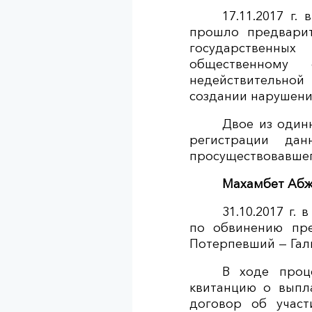
17.11.2017 г
прошло предварит
государственны
общественному
недействительной
создании нарушени
Двое из один
регистрации да
просуществовавшег
Махамбет Аб
31.10.2017 г.
по обвинению пр
Потерпевший — Гал
В ходе проц
квитанцию о выпла
договор об участ