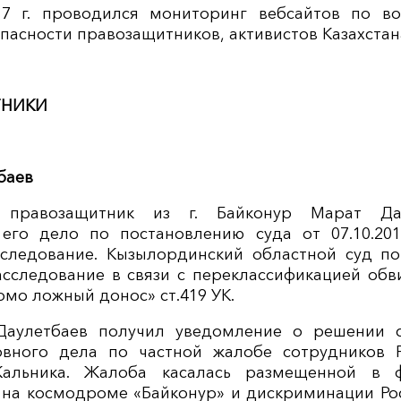
17 г. проводился мониторинг вебсайтов по в
пасности правозащитников, активистов Казахстан
ТНИКИ
баев
г. правозащитник из г. Байконур Марат Да
 его дело по постановлению суда от 07.10.201
оследование. Кызылординский областной суд по
сследование в связи с переклассификацией обв
домо ложный донос» ст.419 УК.
. Даулетбаев получил уведомление о решении 
овного дела по частной жалобе сотрудников 
Кальника. Жалоба касалась размещенной в ф
 на космодроме «Байконур» и дискриминации Р