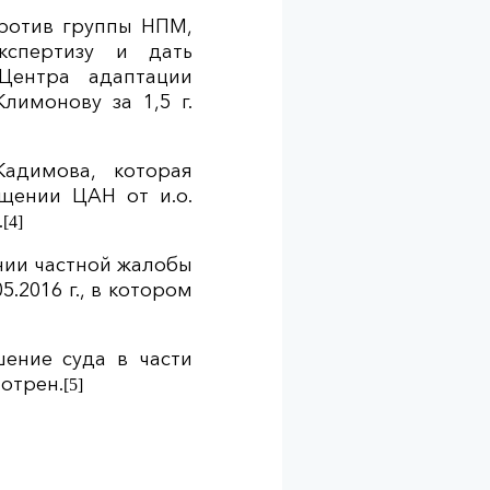
против группы НПМ,
кспертизу и дать
Центра адаптации
лимонову за 1,5 г.
адимова, которая
щении ЦАН от и.о.
.
[4]
ении частной жалобы
.2016 г., в котором
ение суда в части
отрен.
[5]