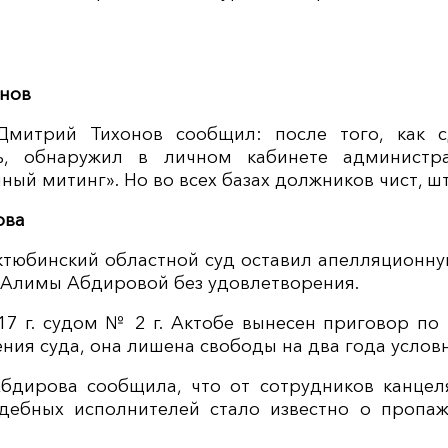
нов
. Дмитрий Тихонов сообщил: после того, как 
ь, обнаружил в личном кабинете администр
ый митинг». Но во всех базах должников чист, ш
ова
 Актюбинский областной суд оставил апелляционн
. Алимы Абдировой без удовлетворения.
017 г. судом № 2 г. Актобе вынесен приговор по ч
ия суда, она лишена свободы на два года условн
. Абдирова сообщила, что от сотрудников канце
удебных исполнителей стало известно о пропаж