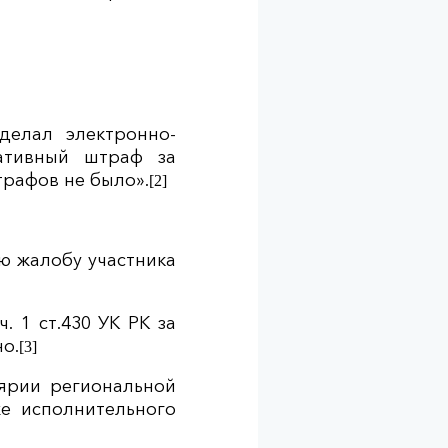
сделал электронно-
ативный штраф за
трафов не было».
[2]
ую жалобу участника
. 1 ст.430 УК РК за
о.
[3]
лярии региональной
е исполнительного