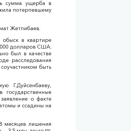
сь сумма ущерба в
ожила потерпевшему
амат Жетпибаев.
 обыск в квартире
 8000 долларов США.
ьно был в качестве
ходе расследования
 соучастником быть
ую Г.Дуйсенбаеву,
в государственные
 заявление о факте
матомы и ссадины на
а 8 месяцев лишения
— 3,5 млн. тенге.
[9]