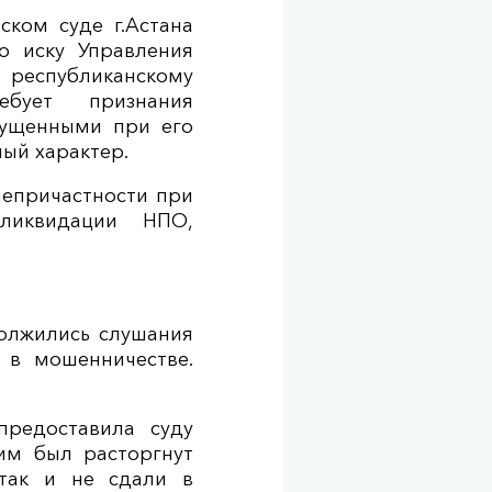
ском суде г.Астана
о иску Управления
еспубликанскому
бует признания
пущенными при его
ый характер.
непричастности при
ликвидации НПО,
должились слушания
в мошенничестве.
редоставила суду
 им был расторгнут
 так и не сдали в