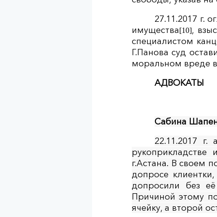
27.11.2017 г.
имущества
, взы
[10]
специалистом канц
Г.Панова суд остав
моральном вреде в 
АДВОКАТЫ
Сабина Шапе
22.11.2017 г
рукоприкладстве
г.Астана. В своем 
допросе клиентки,
допросили без её
Причиной этому по
ячейку, а второй ос