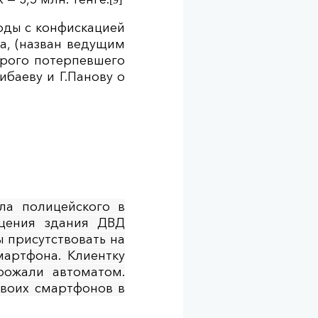
боды с конфискацией
ва, (назван ведущим
орого потерпевшего
ибаеву и Г.Панову о
ила полицейского в
щения здания ДВД
ы присутствовать на
мартфона. Клиентку
рожали автоматом.
своих смартфонов в