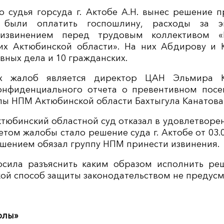
о судья горсуда г. Актобе А.Н. вынес решение 
были оплатить госпошлину, расходы за э
извинением перед трудовым коллективом «
х Актюбинской области». На них Абдирову и К
вных дела и 10 гражданских.
х жалоб является директор ЦАН Эльмира К
онфиденциального отчета о превентивном посе
пы НПМ Актюбинской области Бахтыгула Канатова
 Актюбинский областной суд отказал в удовлетвор
ом жалобы стало решение суда г. Актобе от 03.05
ешением обязал группу НПМ принести извинения.
сила разъяснить каким образом исполнить реш
кой способ защиты законодательством не предусм
олы»