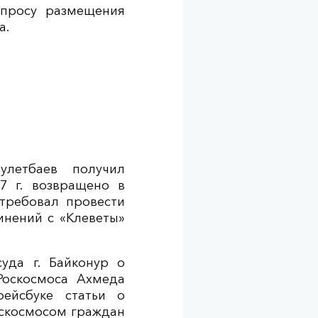
опросу размещения
а.
улетбаев получил
7 г. возвращено в
требовал провести
инений с «Клеветы»
суда г. Байконур о
Роскосмоса Ахмеда
ейсбуке статьи о
оскосмосом граждан