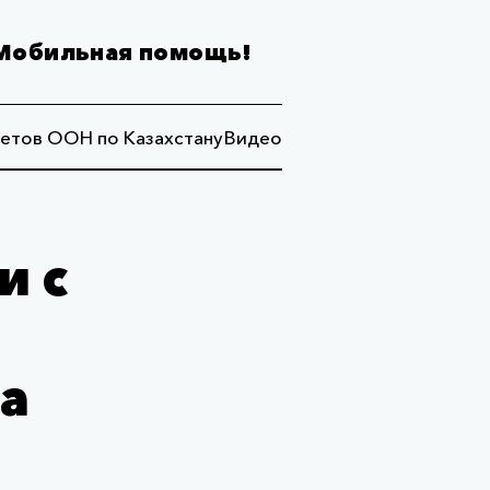
Мобильная помощь!
етов ООН по Казахстану
Видео
и с
а