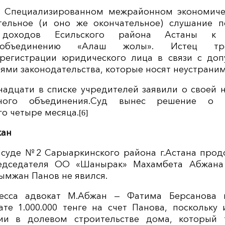
. в Специализированном межрайонном экономиче
ельное (и оно же окончательное) слушание п
х доходов Есильского района Астаны к р
 объединению «Алаш жолы». Истец тре
 регистрации юридического лица в связи с до
ями законодательства, которые носят неустраним
надцати в списке учредителей заявили о своей 
нного объединения.Суд вынес решение о 
о четыре месяца.
[6]
жан
 в суде №2 Сарыаркинского района г.Астана про
едседателя ОО «Шанырак» Махамбета Абжана 
ымжан Панов не явился.
есса адвокат М.Абжан — Фатима Берсанова п
те 1.000.000 тенге на счет Панова, поскольку
ии в долевом строительстве дома, который