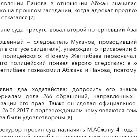
заявлении Панова в отношении Абжан значила
нако на прошлом заседании, когда адвокат предл
 отказался.
[7]
 в зале суда присутствовал второй потерпевший Аз
ошенный — следователь Муканов, проводивший
л в статусе свидетеля), утверждал о присвоении
у полицейского:
«Почему Жетпибаев первоначал
что полицейский привел версию следствия: в 
Жетпибаев познакомил Абжана и Панова, поэтому
явил два ходатайства: допросить его знаком
риалам дела 266 обращений, направленных 
зации его прав. Также он сделал официальное
. и 26.06.2017 г. подтверждением чему являются ге
тва были удовлетворены.
[8]
 прокурор просил суд назначить М.Абжану 4 год
 суммарный ущерб в отношении двух потерпевших 