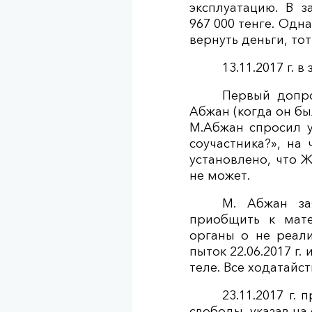
эксплуатацию. В 
967 000 тенге. Од
вернуть деньги, тот
13.11.2017 г.
Первый допр
Абжан (когда он бы
М.Абжан спросил 
соучастника?», н
а 
установлено, что 
не может.
М. Абжан за
приобщить к мате
органы о не реали
пыток 22.06.2017 г
теле. Все ходатайс
23.11.2017 г.
свободы, указав на