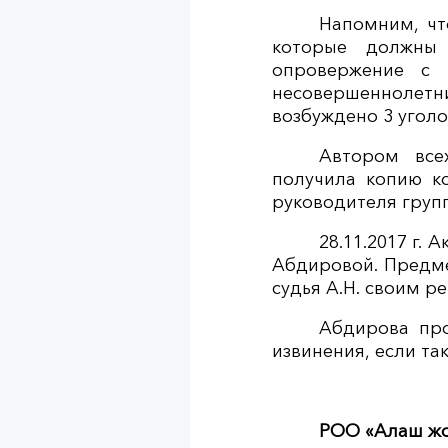
Напомним, чт
которые должны 
опровержение с 
несовершеннолетни
возбуждено 3 уголо
Автором все
получила копию к
руководителя груп
28.11.2017 г.
Абдировой. Предмет
судья А.Н. своим р
Абдирова про
извинения, если та
РОО «Алаш ж