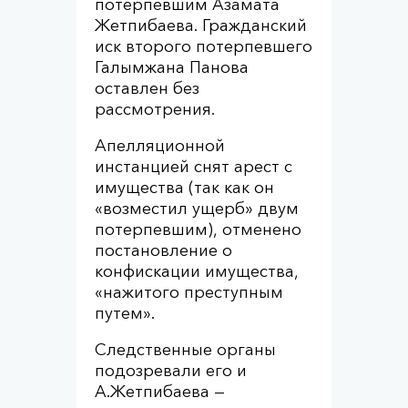
потерпевшим Азамата
Жетпибаева. Гражданский
иск второго потерпевшего
Галымжана Панова
оставлен без
рассмотрения.
Апелляционной
инстанцией снят арест с
имущества (так как он
«возместил ущерб» двум
потерпевшим), отменено
постановление о
конфискации имущества,
«нажитого преступным
путем».
Следственные органы
подозревали его и
А.Жетпибаева —