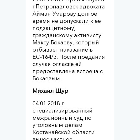
г.Петропавловск адвоката
Айман Умарову долгое
время не допускали к её
подзащитному,
гражданскому активисту
Максу Бокаеву, который
отбывает наказание в
ЕС-164/3. После предания
случая огласке ей
предоставлена встреча с
Бокаевым..
Михаил Щур
04.01.2018 г.
специализированный
межрайонный суд по
уголовным делам
Костанайской области
вынес частное