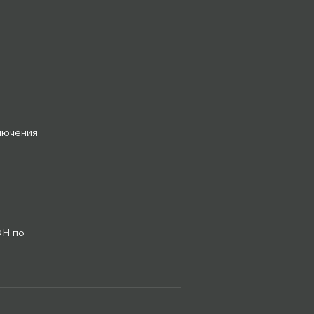
лючения
ОН по