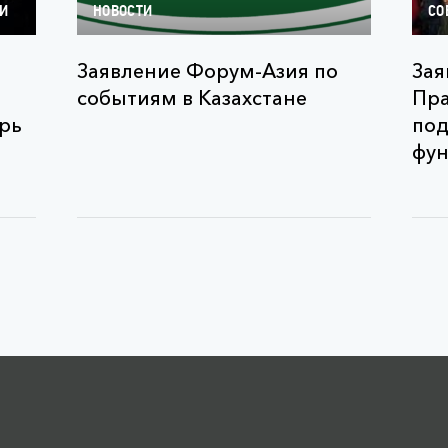
ТИ
НОВОСТИ
СО
Заявление Форум-Азия по
Зая
событиям в Казахстане
Пра
рь
по
фун