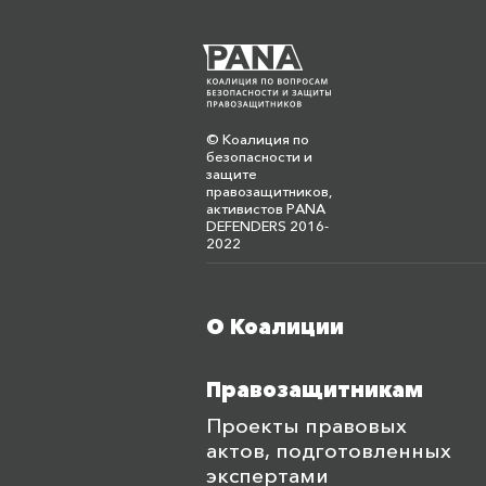
© Коалиция по
безопасности и
защите
правозащитников,
активистов PANA
DEFENDERS 2016-
2022
О Коалиции
Меню футера
Правозащитникам
Проекты правовых
актов, подготовленных
экспертами