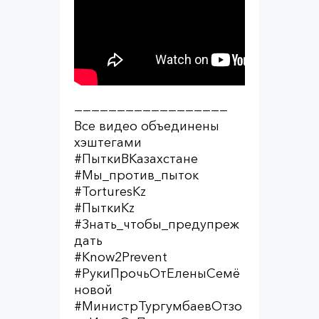
——————————————————
Все видео объединены
хэштегами
#ПыткиВКазахстане
#Мы_против_пыток
#TorturesKz
#ПыткиKz
#Знать_чтобы_предупреж
дать
#Know2Prevent
#РукиПрочьОтЕленыСемё
новой
#МинистрТургумбаевОтзо