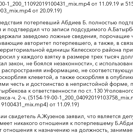
00-1_200_11092019100431_mix.mp4 от 11.09.19 и 515
03_mix.mp4 от 20.09.19)
следствия потерпевший Абдиев Б. полностью под
я и подтвердил что записи подсудимого А.Батырб
одержали заведомо ложные сведения, порочащие ч
вающие авторитет потерпевшего, а также, в связ
ерриториальной единицы Келесского района при
осил у каждого взятку в размере трех тысяч дол
ал закон, не боялся незаконности», с использова
 распространяя информацию, не соответствующ
оскорбляя клеветой, а также оскорбляя в опублик
ми честь и достоинство в непристойной форме, 
ырбекова к ответственности по ст. 130 Уголовного
кса-ч. 2-ч. (5154-19-00-1_200_04092019103758_mix.m
9100431_mix.mp4) от 11.09.19)
ии свидетель А.Жузенов заявил, что является де
имеет никакого отношения к потерпевшему Б.Абди
т отношения к назначению на должность, занима