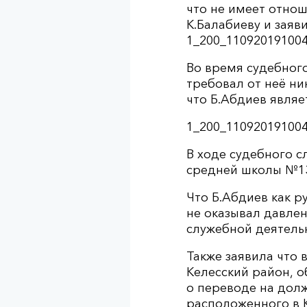
что не имеет отно
К.Балабиеву и заяви
1_200_110920191004
Во время судебного
требовал от неё ни
что Б.Абдиев являе
1_200_110920191004
В ходе судебного 
средней школы №13
Что Б.Абдиев как р
не оказывал давлен
служебной деятель
Также заявила что 
Келесский район, 
о переводе на дол
расположенного в К