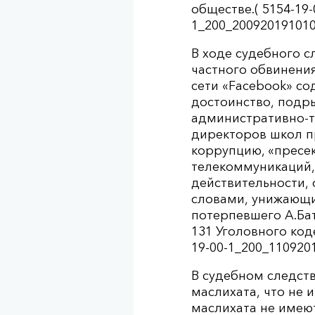
обществе.( 5154-19-
1_200_200920191010
В ходе судебного 
частного обвинени
сети «Facebook» с
достоинство, подры
административно-т
директоров школ пр
коррупцию, «пресек
телекоммуникаций,
действительности, 
словами, унижающи
потерпевшего А.Бат
131 Уголовного коде
19-00-1_200_1109201
В судебном следств
маслихата, что не 
маслихата не имею