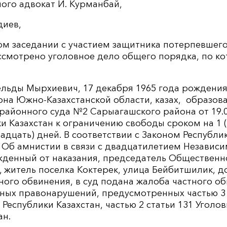
ого адвокат И. Курманбай,
диев,
м заседании с участием защитника потерпевшего 
ссмотрено уголовное дело общего порядка, по к
льды Мырхиевич, 17 декабря 1965 года рождения
на Южно-Казахстанской области, казах, образова
айонного суда №2 Сарыагашского района от 19.01
ки Казахстан к ограничению свободы сроком на 1 (о
надцать) дней. В соответствии с Законом Республик
 Об амнистии в связи с двадцатилетием Независи
ожденный от наказания, председатель Обществен
 житель поселка Коктерек, улица Бейбитшилик, 
ого обвинения, в суд подана жалоба частного об
ных правонарушений, предусмотренных частью 3 
 Республики Казахстан, частью 2 статьи 131 Уголо
ан.