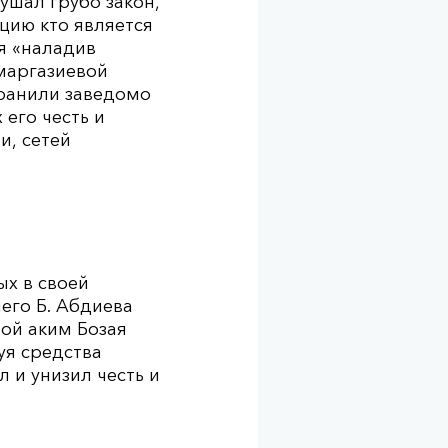
ушал грубо закон,
цию кто является
я «наладив
Умаргазиевой
транили заведомо
его честь и
и, сетей
ых в своей
его Б. Абдиева
пой аким Бозая
уя средства
 и унизил честь и