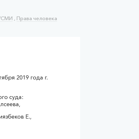
/СМИ
,
Права человека
ября 2019 года г.
го суда:
лсеева,
язбеков Е.,