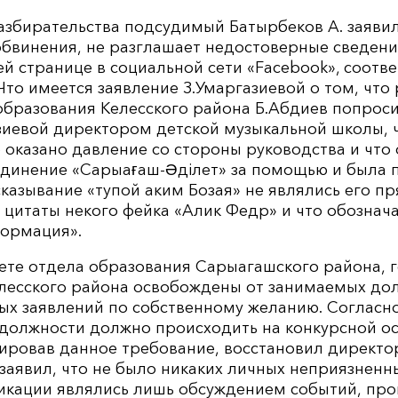
азбирательства подсудимый Батырбеков А. заявил,
бвинения, не разглашает недостоверные сведения
й странице в социальной сети «Facebook», соотв
Что имеется заявление З.Умаргазиевой о том, что
образования Келесского района Б.Абдиев попроси
зиевой директором детской музыкальной школы, 
 оказано давление со стороны руководства и что
динение «Сарыағаш-Әділет» за помощью и была п
казывание «тупой аким Бозая» не являлись его п
цитаты некого фейка «Алик Федр» и что обознача
формация».
ете отдела образования Сарыагашского района, г
лесского района освобождены от занимаемых до
ых заявлений по собственному желанию. Согласно
 должности должно происходить на конкурсной ос
ировав данное требование, восстановил директор
заявил, что не было никаких личных неприязненн
икации являлись лишь обсуждением событий, пр