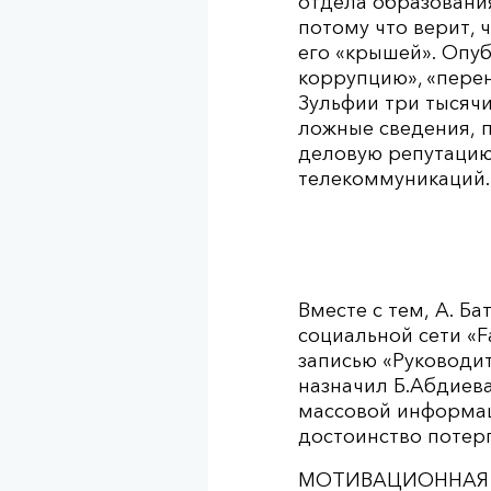
отдела образовани
потому что верит, 
его «крышей». Опуб
коррупцию», «перен
Зульфии три тысяч
ложные сведения, п
деловую репутацию
телекоммуникаций.
Вместе с тем, А. Б
социальной сети «F
записью «Руководит
назначил Б.Абдиева
массовой информац
достоинство потерп
МОТИВАЦИОННАЯ 