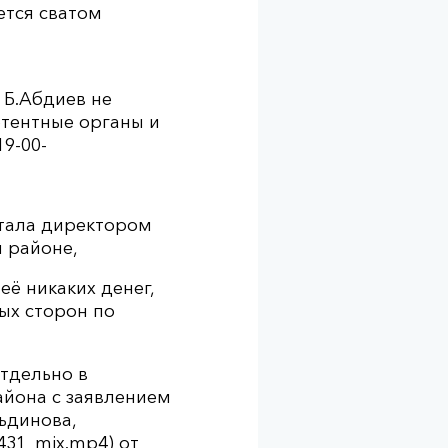
ется сватом
 Б.Абдиев не
етентные органы и
9-00-
отала директором
 районе,
её никаких денег,
ых сторон по
отдельно в
айона с заявлением
ьдинова,
431_mix.mp4) от