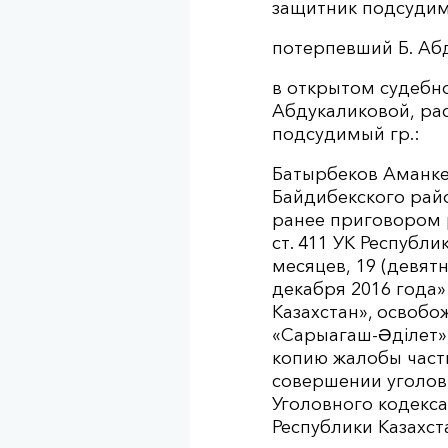
защитник подсудим
потерпевший Б. Аб
в открытом судебно
Абдукаликовой, ра
подсудимый гр.:
Батырбеков Аманке
Байдибекского райо
ранее приговором р
ст. 411 УК Республи
месяцев, 19 (девят
декабря 2016 года»
Казахстан», освоб
«Сарыагаш-Әділет»,
копию жалобы частн
совершении уголов
Уголовного кодекса
Республики Казахст