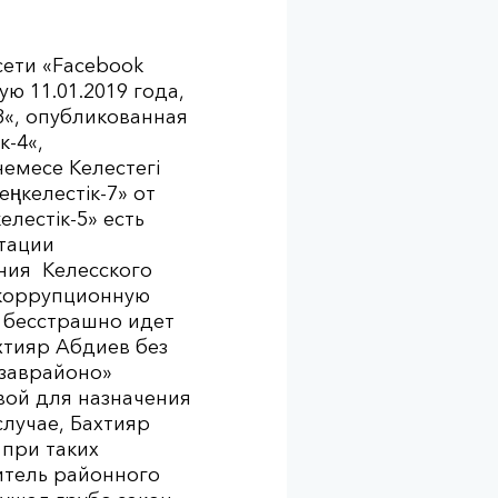
сети «Facebook
ю 11.01.2019 года,
-3«, опубликованная
к-4«,
немесе Келестегі
еңкелестік-7» от
елестік-5» есть
утации
ния Келесского
 коррупционную
в бесстрашно идет
хтияр Абдиев без
«заврайоно»
вой для назначения
лучае, Бахтияр
при таких
итель районного