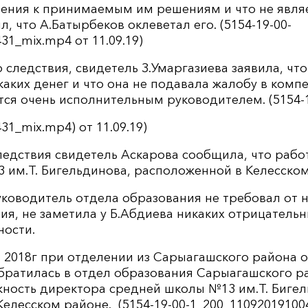
шения к принимаемым им решениям и что не явля
л, что А.Батырбеков оклеветал его. (5154-19-00-
31_mix.mp4 от 11.09.19)
 следствия, свидетель З.Умаргазиева заявила, что
каких денег и что она не подавала жалобу в комп
тся очень исполнительным руководителем. (5154-1
31_mix.mp4) от 11.09.19)
следствия свидетель Аскарова сообщила, что раб
 им.Т. Бигельдинова, расположенной в Келесском
уководитель отдела образования не требовал от н
ия, не заметила у Б.Абдиева никаких отрицательн
ности.
в 2018г при отделении из Сарыагашского района 
обратилась в отдел образования Сарыагашского р
жность директора средней школы №13 им.Т. Бигел
елесском районе. (5154-19-00-1_200_11092019100