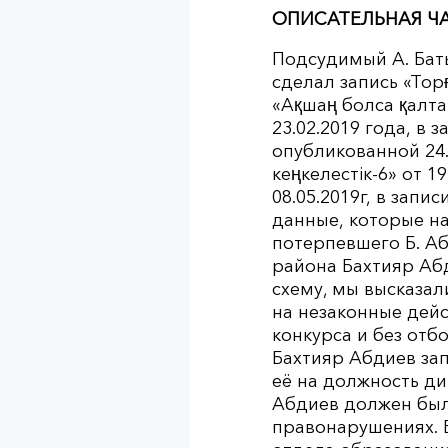
ОПИСАТЕЛЬНАЯ ЧА
Подсудимый А. Бат
сделал запись «Тор
«Ақшаң болса қалта
23.02.2019 года, в 
опубликованной 24.
кеңкелестік-6» от 19
08.05.2019г, в запис
данные, которые на
потерпевшего Б. А
района Бахтияр Аб
схему, мы высказал
на незаконные дей
конкурса и без отб
Бахтияр Абдиев за
её на должность ди
Абдиев должен был
правонарушениях. 