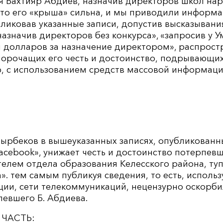
я Бахтияр Абдиев, назначив директоров школ нар
что его «крыша» сильна, и мы приводили информа
ликовав указанные записи, допустив высказывани
азначив директоров без конкурса», «запросив у 
и долларов за назначение директором», распрос
орочащих его честь и достоинство, подрывающих 
, с использованием средств массовой информаци
атырбеков в вышеуказанных записях, опубликованн
acebook», унижает честь и достоинство потерпевш
елем отдела образования Келесского района, ту
». тем самым публикуя сведения, то есть, использ
ии, сети телекоммуникаций, нецензурно оскорбил
евшего Б. Абдиева.
ЧАСТЬ: