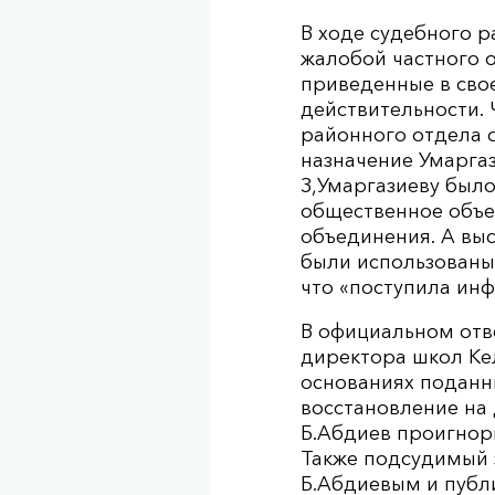
В ходе судебного р
жалобой частного о
приведенные в свое
действительности. 
районного отдела 
назначение Умарга
З,Умаргазиеву было
общественное объе
объединения. А выс
были использованы 
что «поступила ин
В официальном отв
директора школ Ке
основаниях поданн
восстановление на
Б.Абдиев проигнор
Также подсудимый 
Б.Абдиевым и публ