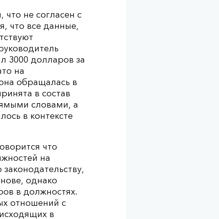
 что не согласен с
, что все данные,
етствуют
 руководитель
л 3000 долларов за
что на
 она обращалась в
ринята в состав
рямыми словами, а
лось в контексте
оворится что
лжностей на
 законодательству,
нове, однако
ов в должностях.
ых отношений с
оисходящих в