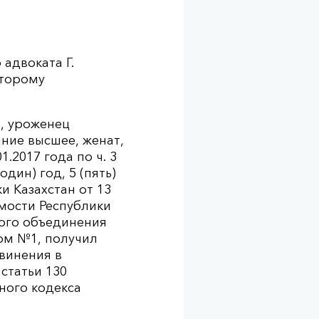
адвоката Г.
оторому
, уроженец
ние высшее, женат,
.2017 года по ч. 3
дин) год, 5 (пять)
и Казахстан от 13
мости Республики
ного объединения
дом №1, получил
винения в
статьи 130
вного кодекса