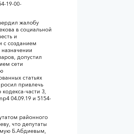
4-19-00-
твердил жалобу
екова в социальной
есть и
и с созданием
 назначении
ларов, допустил
нием сети
ую
ованных статьях
просил привлечь
 кодекса-части 3,
p4 04.09.19 и 5154-
путатом районного
еву, что депутаты
емую Б.Абдиевым,