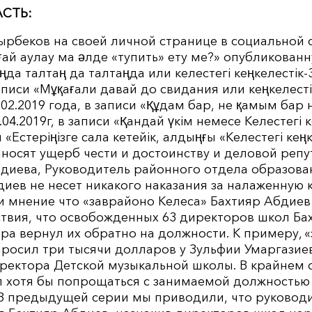
СТЬ:
ырбеков на своей личной странице в социальной 
ғай аулау ма әлде «тупить» ету ме?» опубликованну
ңда талтаң да талтаңда или келестегі кеңкелестік
записи «Мұқағали давай до свидания или кеңкелесті
02.2019 года, в записи «Құдам бар, не қамым бар 
.04.2019г, в записи «Қандай үкім немесе Келестегі к
и «Естеріңізге сала кетейік, алдыңғы «Келестегі кеңк
носят ущерб чести и достоинству и деловой реп
бдиева, Руководитель районного отдела образова
диев не несет никакого наказания за налаженную
и мнение что «заврайоно Келеса» Бахтияр Абдие
ствия, что освобожденных 63 директоров школ Ба
ора вернул их обратно на должности. К примеру, 
просил три тысячи долларов у Зульфии Умаргазие
ректора Детской музыкальной школы. В крайнем с
 хотя бы попрощаться с занимаемой должностью 
В предыдущей серии мы приводили, что руковод