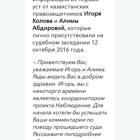
уст от казахстанских
правозащитников
Игоря
Колова
и
Алимы
Абдировой,
которые
лично присутствовали на
судебном заседании 12
октября 2016 года.
— Приветствуем Вас,
уважаемые Игорь и Алима.
Рады видеть Вас в добром
здравии. Игорь, вы
с
некоторго времени
являетесь
координатор
ом
проекта Наблюдение
.
Для
начала хотели бы услышать
Ваши
комментарии по
поводу прошедшего суда.
Расскажите поподробнее