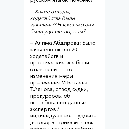
русском языке. Нонсенс!
—
Какие отводы,
ходатайства были
заявлены? Насколько они
были удовлетворены?
—
Алима Абдирова:
Было
заявлено около 20
ходатайств и
практические все были
отклонены — это
изменения меры
пресечения М.Бокаева,
Т.Аянова, отвод судьи,
прокуроров, об
истребовании данных
экспертов /
индивидуально-трудовые
договора, приказы, стаж