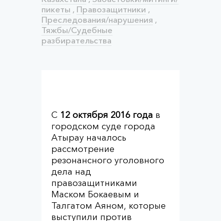
пикеты
,
Правозащитники
,
Преследования/нарушения
,
Тяжбы/Судебные
разбирательства
С
12 октября 2016 года
в
городском суде города
Атырау началось
рассмотрение
резонансного уголовного
дела над
правозащитниками
Маском Бокаевым и
Талгатом Аяном, которые
выступили против