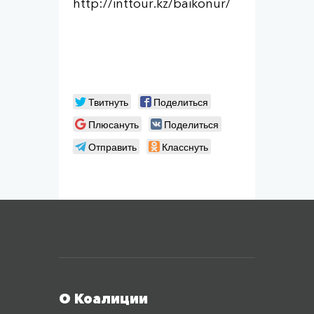
http://inttour.kz/baikonur/
Твитнуть
Поделиться
Плюсануть
Поделиться
Отправить
Класснуть
Меню футера
О Коалиции