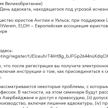
емя Великобритании)
День адвоката, находящегося под угрозой исчезн
ство юристов Англии и Уэльса; при поддержке La
tVerein, ELDH — Европейская ассоциация юристов
мире
здесь:
eting/register/tJElceuhrT4iHtBg_bJFGp2644nsXdqO
, что после регистрации вы получите электронно
лючая инструкции о том, как присоединиться к 
.
рассматриваются некоторые проблемы, с которы
фессии. В частности, на этом семинаре будут расс
Азербайджане и доступ к правосудию, (ii) допуск в 
изводство, включая лишение адвокатуры, (iv) пр