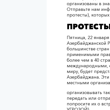
организованы в зн
Отправьте нам инф
протесты), которых 
ПРОТЕСТ
Пятница, 22 января
Азербайджанской Р
большинстве стран 
применимыми прави
более чем в 40 стр
международными, е
миру, будет предст
Азербайджана. Эти
местными организа
организовывать та
передать или отпра
попросите их о вс
УГРОЗОЙ)