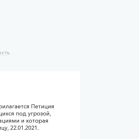
ость
рилагается Петиция
ихся под угрозой,
ациями и которая
у, 22.01.2021.