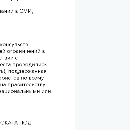
пании в СМИ,
 консульств
ей ограничений в
ствии с
еста проводились
ть), поддержанная
ристов по всему
а ​​правительству
 национальными или
ДВОКАТА ПОД