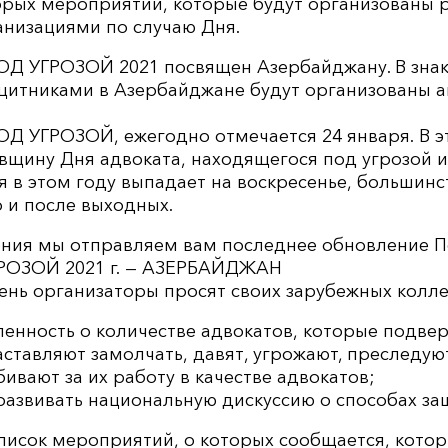
орых мероприятий, которые будут организованы
низациями по случаю Дня.
 УГРОЗОЙ 2021 посвящен Азербайджану. В знак
итниками в Азербайджане будут организованы а
 УГРОЗОЙ, ежегодно отмечается 24 января. В э
вщину Дня адвоката, находящегося под угрозой и
я в этом году выпадает на воскресенье, большин
 и после выходных.
ения мы отправляем вам последнее обновление 
ОЗОЙ 2021 г. — АЗЕРБАЙДЖАН
ень организаторы просят своих зарубежных колле
енность о количестве адвокатов, которые подве
ставляют замолчать, давят, угрожают, преследуют
бивают за их работу в качестве адвокатов;
развивать национальную дискуссию о способах за
писок мероприятий, о которых сообщается, котор