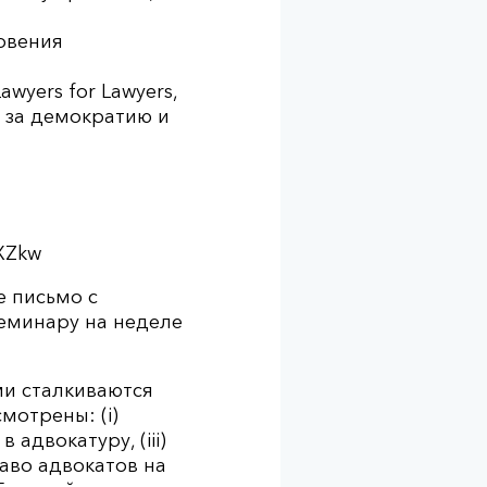
овения
wyers for Lawyers,
 за демократию и
XZkw
е письмо с
семинару на неделе
ми сталкиваются
мотрены: (i)
адвокатуру, (iii)
аво адвокатов на