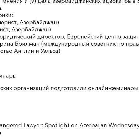
мнения и (v) дела азербайджанских адвокатов в
.
онки:
(юрист, Азербайджан)
ист, Азербайджан)
(юридический директор, Европейский центр защит
рина Брилман (международный советник по прав
тво Англии и Уэльса)
минары
ских организаций подготовили онлайн-семинары
angered Lawyer: Spotlight on Azerbaijan Wednesday,
.