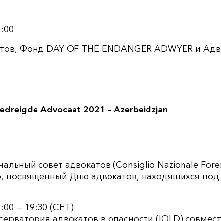
5:00
тов, Фонд DAY OF THE ENDANGER ADWYER и Адво
edreigde Advocaat 2021 – Azerbeidzjan
альный совет адвокатов (Consiglio Nazionale Fore
р, посвященный Дню адвокатов, находящихся под
8:00 — 19:30 (CET)
рватория адвокатов в опасности (IOLD) совместно