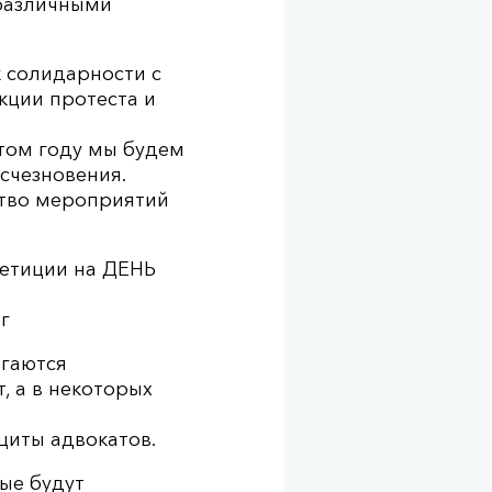
 различными
 солидарности с
кции протеста и
том году мы будем
счезновения.
ство мероприятий
Петиции на ДЕНЬ
г
ргаются
, а в некоторых
щиты адвокатов.
ые будут