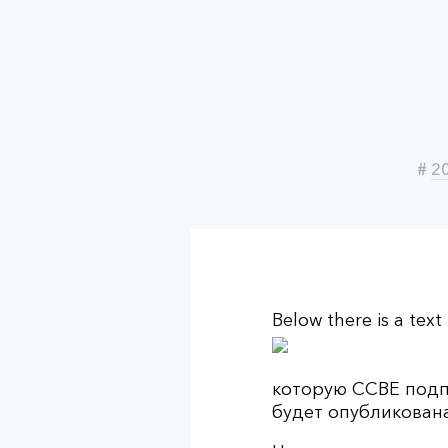
#
2
Below there is a text
которую CCBE подп
будет опубликована 