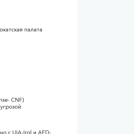
катская палата
nse- CNF)
 угрозой
 с UIA-Irol и AED-