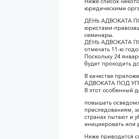
Ниже список некот
юридическими орга
ДЕНЬ АДВОКАТА ПОД
юристами-правозащ
семинары.
ДЕНЬ АДВОКАТА ПОД
отмечать 11-ю годо
Поскольку 24 январ
будет проходить до
В качестве прилож
АДВОКАТА ПОД УГР
В этот особенный д
повышать осведомл
преследованиям, за
странах пытают и у
инициировать или 
Ниже приводится с