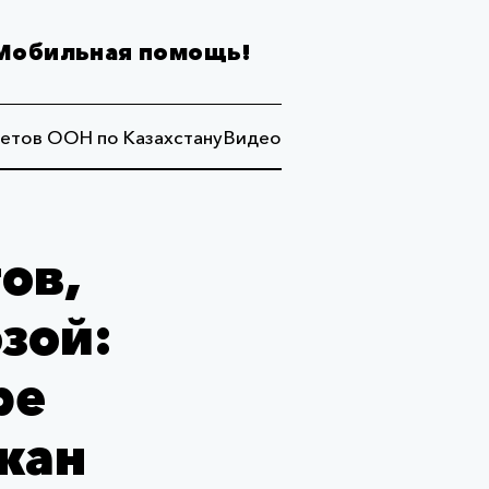
Мобильная помощь!
етов ООН по Казахстану
Видео
ов,
зой:
ре
жан