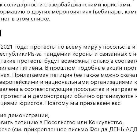
ак солидарности с азербайджанскими юристами.
ормацию о других мероприятиях (вебинары, кам
нет в этом списке.
Ы
 2021 года: протесты по всему миру у посольств и
еспубликиИз-за пандемии короны и связанных с н
такие протесты будут возможны только в соответ
лами гигиены. В прошлом подобные акции прот
анах. Прилагаемая петиция (ее также можно скача
вропейскими и национальными организациями ю
авлена ​​в соответствующие посольства и направлен
 протесты и демонстрации обычно организуются
циями юристов. Поэтому мы призываем вас
кие демонстрации,
вить петицию в Посольство или Консульство,
трече (см. прикрепленное письмо Фонда ДЕНЬ А