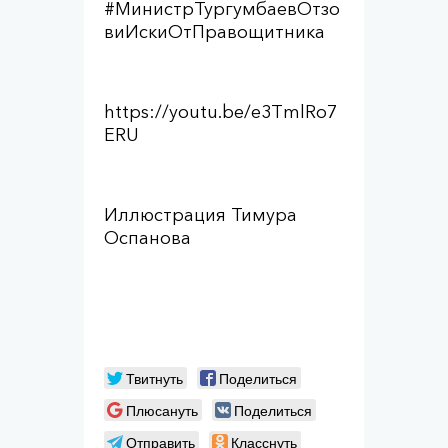
#МинистрТургумбаевОтзо
виИскиОтПравощитника
https://youtu.be/e3TmlRo7
ERU
Иллюстрация Тимура
Оспанова
Твитнуть
Поделиться
Плюсануть
Поделиться
Отправить
Класснуть