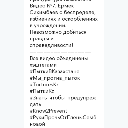
Видео №7. Ермек
Сихимбаев о беспределе,
избиениях и оскорблениях
в учреждении.
Невозможно добиться
правды и
справедливости!
——————————————————
Все видео объединены
хэштегами
#ПыткиВКазахстане
#Мы_против_пыток
#TorturesKz
#ПыткиKz
#Знать_чтобы_предупреж
дать
#Know2Prevent
#РукиПрочьОтЕленыСемё
новой