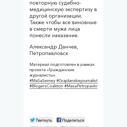
повторную судебно-
медицинскую экспертизу в
другой организации.
Также чтобы все виновные
в смерти мужа лица
понесли наказание.
Александр Данчев,
Петропавловск
Материал подготовлен в рамках
проекта «Гражданские
журналисты»
#
MaSaSemey
#
Grajdanskiejournalisty
#
BlogersCoalition
#
MasaPetropavlovsk
Твитнуть
Поделиться