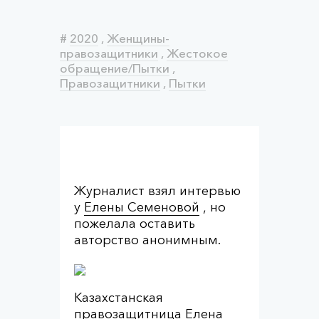
#
2020
,
Женщины-
правозащитники
,
Жестокое
обращение/Пытки
,
Правозащитники
,
Пытки
Журналист взял интервью
у
Елены Семеновой
, но
пожелала оставить
авторство анонимным.
Казахстанская
правозащитница Елена