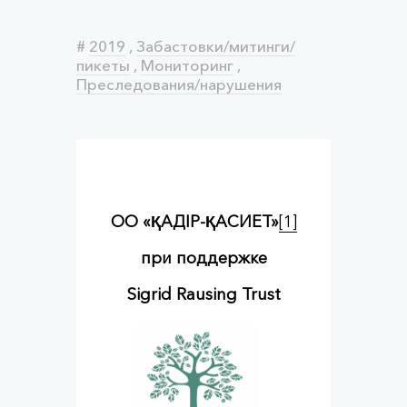
#
2019
,
Забастовки/митинги/
пикеты
,
Мониторинг
,
Преследования/нарушения
ОО «ҚАДІР-ҚАСИЕТ»
[1]
при поддержке
Sigrid Rausing Trust