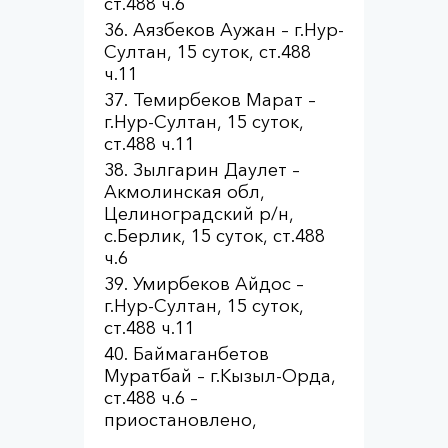
ст.488 ч.6
Аязбеков Аужан – г.Нур-
Султан, 15 суток, ст.488
ч.11
Темирбеков Марат –
г.Нур-Султан, 15 суток,
ст.488 ч.11
Зылгарин Даулет –
Акмолинская обл,
Целиноградский р/н,
с.Берлик, 15 суток, ст.488
ч.6
Умирбеков Айдос –
г.Нур-Султан, 15 суток,
ст.488 ч.11
Баймаганбетов
Муратбай – г.Кызыл-Орда,
ст.488 ч.6 –
приостановлено,