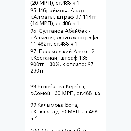
(20 МРП), ст.488 ч.1
Ибраймова Анар —
г.Алматы, штраф 37 114тг
(14 МРП), ст.488 ч.1
Султанов Абайбек –
г.Алматы, остаток штрафа
11 482тг, ст.488 ч.1
Плясковский Алексей –
г.Костанай, штраф 138
900тг – 30%. к оплате: 97
230тг.
98.Егинбаева Кербез,
г.Семей, 30 МРП, ст.488 ч.6
99.Калымова Бота,
г.Кокшетау, 30 МРП, ст.488
ч.6
Охасов Орынбай