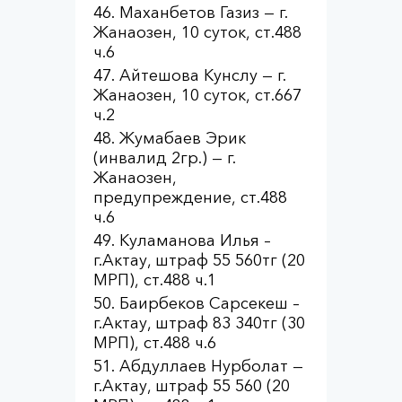
Маханбетов Газиз — г.
Жанаозен, 10 суток, ст.488
ч.6
Айтешова Кунслу — г.
Жанаозен, 10 суток, ст.667
ч.2
Жумабаев Эрик
(инвалид 2гр.) — г.
Жанаозен,
предупреждение, ст.488
ч.6
Куламанова Илья –
г.Актау, штраф 55 560тг (20
МРП), ст.488 ч.1
Баирбеков Сарсекеш –
г.Актау, штраф 83 340тг (30
МРП), ст.488 ч.6
Абдуллаев Нурболат —
г.Актау, штраф 55 560 (20