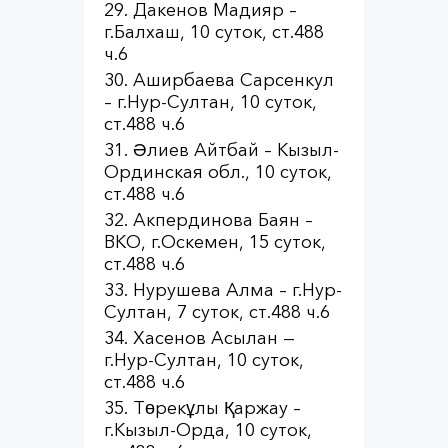
Дакенов Мадияр –
г.Балхаш, 10 суток, ст.488
ч.6
Аширбаева Сарсенкул
– г.Нур-Султан, 10 суток,
ст.488 ч.6
Әлиев Айтбай – Кызыл-
Ординская обл., 10 суток,
ст.488 ч.6
Акпердинова Баян –
ВКО, г.Оскемен, 15 суток,
ст.488 ч.6
Нурушева Алма – г.Нур-
Султан, 7 суток, ст.488 ч.6
Хасенов Асылан —
г.Нур-Султан, 10 суток,
ст.488 ч.6
Төрекұлы Қаржау –
г.Кызыл-Орда, 10 суток,