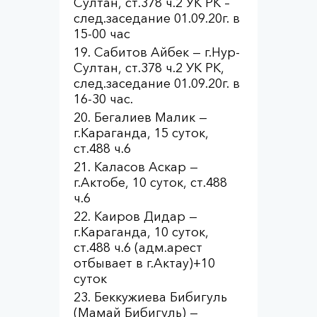
Султан, ст.378 ч.2 УК РК –
след.заседание 01.09.20г. в
15-00 час
Сабитов Айбек — г.Нур-
Султан, ст.378 ч.2 УК РК,
след.заседание 01.09.20г. в
16-30 час.
Бегалиев Малик —
г.Караганда, 15 суток,
ст.488 ч.6
Каласов Аскар —
г.Актобе, 10 суток, ст.488
ч.6
Каиров Дидар —
г.Караганда, 10 суток,
ст.488 ч.6 (адм.арест
отбывает в г.Актау)+10
суток
Беккужиева Бибигуль
(Мамай Бибигуль) —