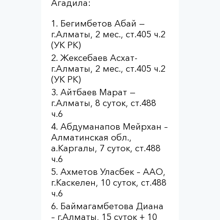
Агадила:
Бегимбетов Абай —
г.Алматы, 2 мес., ст.405 ч.2
(УК РК)
Жексебаев Асхат-
г.Алматы, 2 мес., ст.405 ч.2
(УК РК)
Айтбаев Марат —
г.Алматы, 8 суток, ст.488
ч.6
Абдуманапов Мейрхан –
Алматинская обл.,
а.Каргалы, 7 суток, ст.488
ч.6
Ахметов Уласбек – ААО,
г.Каскелен, 10 суток, ст.488
ч.6
Баймагамбетова Диана
– г.Алматы, 15 суток + 10