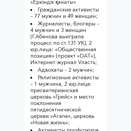
«Еркіндік қанаты»
Гражданские активисты
– 77 мужчин и 49 женщин;
Журналисты, блогеры –
4 мужчин и 3 женщин
(Г.Абенова выиграла
процесс по ст.131 УК), 2
юр.лица: «Общественная
позиция» (проект «DAT»),
Интернет-журнал Vласть;
Адвокаты – 2 мужчин;
Религиозные активисты
– 1 мужчина, 2 юр.лица:
пресвитерианская
церковь «Грейс» и место
поклонения
пятидесятнической
церкви «Агапе», церковь
«Новая жизнь»;
Активисты профсоюзов