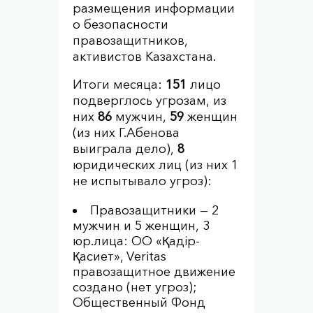
размещения информации
о безопасности
правозащитников,
активистов Казахстана.
Итоги месяца:
151
лицо
подверглось угрозам, из
них
86
мужчин,
59
женщин
(из них Г.Абенова
выиграла дело),
8
юридических лиц (из них 1
не испытывало угроз):
Правозащитники — 2
мужчин и 5 женщин, 3
юр.лица: ОО «Қадір-
Қасиет», Veritas
правозащитное движение
создано (нет угроз);
Общественный Фонд