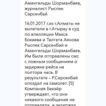
Амангельды Шорманбаев,
журналист Рыспек
Сарсенбай
16.01.2017 г.из г.Алматы не
вылетели в г.Атырау в суд
по апелляции Макса
Бокаева и Талгата Аянова
Рыспек Сарсенбай и
Амангельды Шорманбаев.
Им были отправлены смс
с ложным сообщением о
задержке рейса на
полтора часа. В
результате – Р.Сарсенбай
опоздал на самолет. [5]
Компания Бекэйр
утверждает, что они
никакого сообщения не
отправляли, и задержки