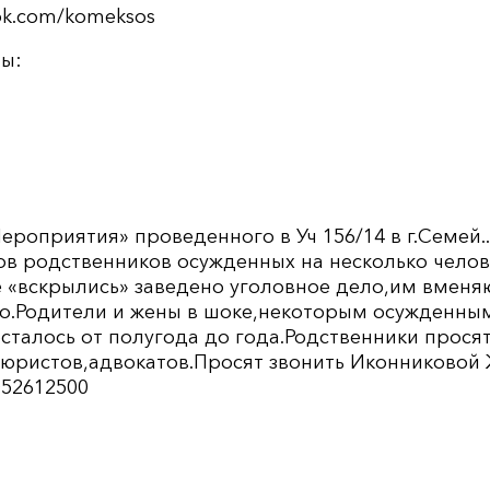
ok.com/komeksos
ты:
ероприятия» проведенного в Уч 156/14 в г.Семей..
ов родственников осужденных на несколько челов
е «вскрылись» заведено уголовное дело,им вменя
о.Родители и жены в шоке,некоторым осужденным
сталось от полугода до года.Родственники прося
юристов,адвокатов.Просят звонить Иконниковой
052612500