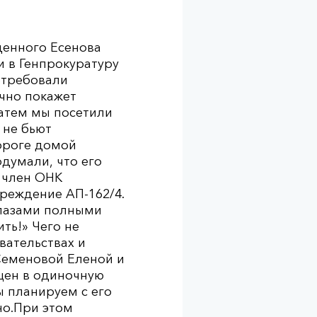
денного Есенова
и в Генпрокуратуру
отребовали
чно покажет
Затем мы посетили
 не бью
т
дороге домой
думали, что его
а член ОНК
реждение АП-162/4.
глазами полными
ть!» Чего не
вательствах и
 Семеновой Еленой и
щен в одиночную
ы планируем с его
но.При этом