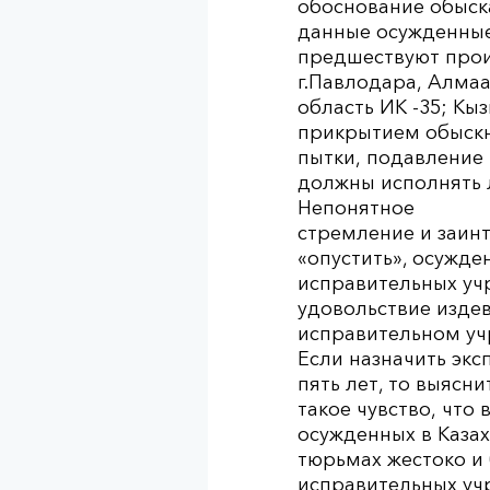
обоснование обыск
данные осужденные
предшествуют произ
г.Павлодара, Алмаа
область ИК -35; Кы
прикрытием обыскн
пытки, подавление
должны исполнять 
Непонятное
стремление и заинт
«опустить», осужде
исправительных уч
удовольствие изде
исправительном учр
Если назначить экс
пять лет, то выясн
такое чувство, что
осужденных в Казах
тюрьмах жестоко и 
исправительных учр