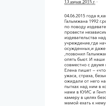
13 июня 2015 г.
·
04.06.2015 года я,
Галымжана 1992 г.р
по поводу издеват
провести независи
издевательства на
учреждение,где нач
осужденных,и даже 
,позвонил Галымжан
опять бьют. И наши
совместно с двумя
Елена пишет — «чт
ужаса, страха, без
ожидали от него н
пытках над ним в к
нами в КУИС и Ген
камеру в целях без
мамой ехать к нем