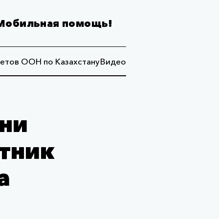
Мобильная помощь!
етов ООН по Казахстану
Видео
зни
тник
а