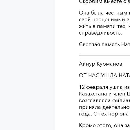
Скорбим вместе с 
Она была честным 
свой неоценимый в
жить в памяти тех,
справедливость.
Светлая память На
Айнур Курманов
ОТ НАС УШЛА НА
12 февраля ушла и
Казахстана и член
возглавляла филиал
приняла деятельно
года. С тех пор он
Кроме этого, она з