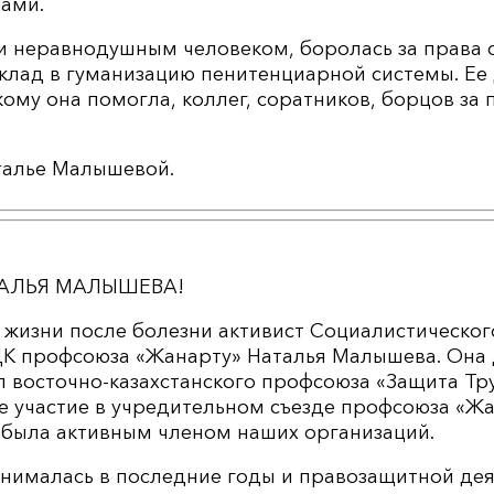
вами.
и неравнодушным человеком, боролась за права 
клад в гуманизацию пенитенциарной системы. Ее 
 кому она помогла, коллег, соратников, борцов за 
талье Малышевой.
ТАЛЬЯ МАЛЫШЕВА!
з жизни после болезни активист Социалистическо
 ЦК профсоюза «Жанарту» Наталья Малышева. Она
 восточно-казахстанского профсоюза «Защита Тр
е участие в учредительном съезде профсоюза «Жа
а была активным членом наших организаций.
анималась в последние годы и правозащитной де