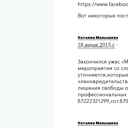
https://www.facebo
Вот некоторые пос
Наталия Малышева
18 июня 2015 г.
·
Закончился ужас «М
мероприятия со сл
уточняется,которы
членовредительств
лишения свободы о
профессиональных 
87222321299,сот.87
Наталия Малышева