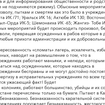
а и для информирования общественности и родст
 не подчиняются режиму). Обыскные мероприяти
волу, пыткам и смертям как это было в учрежде
та ИК /71; Уральск ИК 16; Актюбе ИК 130; Восточн
зыл–Орда ИК-5; Шемонаиха ИК -65; Жангиз- Тобе И
ых мероприятий будет происходить произвол, бе
 воли, превращая осужденных в рабов которые в
любые прихоти администрации и их добровольн
ересованность «сломать» лагерь, искалечить, избит
нных, наводит на размышление о том, что в
реждениях работают маньяки, и нелюди, которым
ваться над осужденными, которые находясь в
еждении бесправны и не могут достойно постоять
пертизу в исправительных учреждениях по всем т
ится ужасающий факт! Будет
 в колониях, работают большинство, убийцы и их 
стане перечислены только на бумаге. Пытают в Ка
безнаказанно. Безнаказанность карательной сист
еждениях порождает безнаказанность, жестокость