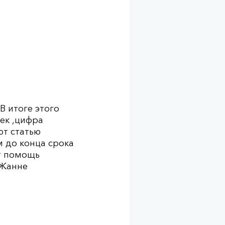
В итоге этого
ек ,цифра
ют статью
 до конца срока
т помощь
 Жанне