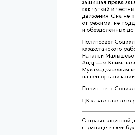
защ
ищая права зак
как чуткий и честн
движения. Она не п
от режима, не подд
и обездоленных до 
Политсовет Социал
казахстанского ра
Натальи Малышевой
Андреем Климоновы
Мухамедзяновым из 
нашей организации
Политсовет Социал
ЦК казахстанского
О правозащитной д
странице в фейсбук