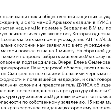
как правозащитник и общественный защитник осуж
ождения, и с его мамой Аршаколь ездили в КУИС 
ельства над ним.На приеме у Бердалина Б.М мы п
мую психологическую экспертизу.Которая однозна
д Есеновым Галымжаном в учреждение АП-162/4. 
альник колонии нам заявил,что в его учреждении
матери показал сына на 1 минуту. На обратной 
 маме и попросил забрать заявление.Мы сразу по
 опасения подтвердились. Вчера, Елена Семенов
 прокурорами Павлодарской области, посетили уч
о он Смотрел на нее своими большими черными 
ысходности и появившейся надеждой, и стал говори
ачальник колонии и представитель ДУИСА об изде
олонии, после поданного в прокуратуру области
прокуратуру заявлений.В данный момент он поме
опасности по собственному заявлению. 15 июня м
у на краткосрочное свидание,которое ему положе