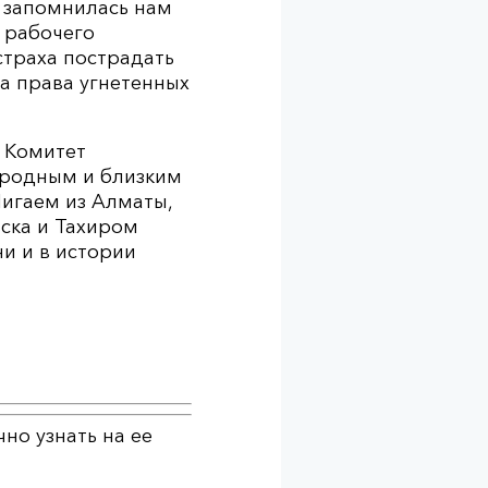
я запомнилась нам
 рабочего
страха пострадать
а права угнетенных
 Комитет
 родным и близким
Нигаем из Алматы,
ска и Тахиром
и и в истории
но узнать на ее