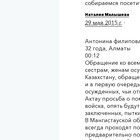
собираемся посети
Наталия Малышева
29 мая 2015 г.
·
Антонина филипов
32 года, Алматы
00:12
Обращение ко всем
сестрам, женам ос
Казахстану, обращ
и в первую очеред
осужденных, чьи от
Актау просьба о по
войска, опять буду
заключенных, пытки
В Мангистауской об
всегда проходят по
предварительно под