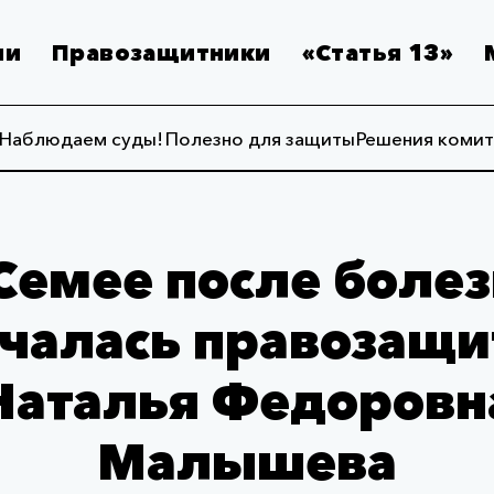
ии
Правозащитники
«Статья 13»
Наблюдаем суды!
Полезно для защиты
Решения комит
Семее после боле
нчалась правозащи
Наталья Федоровн
Малышева