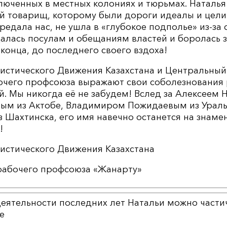
люченных в местных колониях и тюрьмах. Наталь
ый товарищ, которому были дороги идеалы и цели
редала нас, не ушла в «глубокое подполье» из-за 
алась посулам и обещаниям властей и боролась з
конца, до последнего своего вздоха!
истического Движения Казахстана и Центральный
бочего профсоюза выражают свои соболезнования
. Мы никогда её не забудем! Вслед за Алексеем 
м из Актобе, Владимиром Пожидаевым из Ураль
Шахтинска, его имя навечно останется на знамен
!
истического Движения Казахстана
 рабочего профсоюза «Жанарту»
еятельности последних лет Натальи можно частич
е