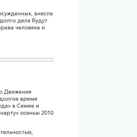
осужденных, внесла
долго дела будут
права человека и
го Движения
 долгое время
уда» в Семее и
нарту» осенью 2010
ятельностью,