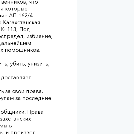
венников, что
я которые
ние АП-162/4
о Казахстанская
К- 113; Под
спредел, избиение,
 дальнейшем
ых помощников.
ь, убить, унизить,
 доставляет
 за свои права.
рупам за последние
сообщники. Права
захстанских
емы в
, и произвол.