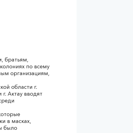
, братьям,
колониях по всему
ным организациям,
кой области г.
 г. Актау вводят
 среди
(которые
и в масках,
ы было