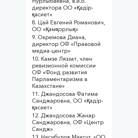
Нурлыбаевна, в.и.о.
директора ОО «Қадір-
қасиет»
Цай Евгений Романович,
ОО «Қамқорлық»
Окремова Диана,
директор ОФ «Правовой
медиа-центр»
Камзе Ляззат, член
ревизионной комиссии
ОФ «Фонд развития
Парламентаризма в
Казахстане»
Джандосова Фатима
Санджаровна, ОО «Қадір-
қасиет»
Джандосова Жанар
Санджаровна, ОФ «Центр
Сандж»
Насибулов Максут, «ОО