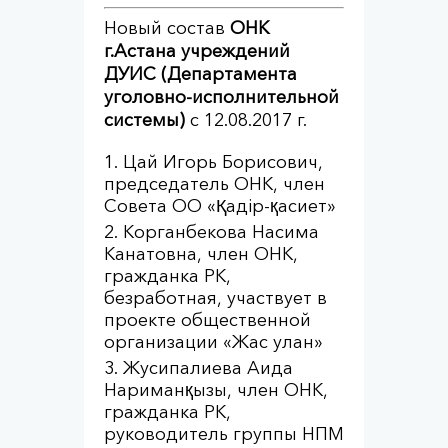
Новый состав
ОНК
г.Астана учреждений
ДУИС (Департамента
уголовно-исполнительной
системы)
с 12.08.2017 г.
Цай Игорь Борисович,
председатель ОНК, член
Совета ОО «Қадір-қасиет»
Корганбекова Насима
Канатовна, член ОНК,
гражданка РК,
безработная, участвует в
проекте общественной
организации «Жас улан»
Жусипалиева Аида
Нариманқызы, член ОНК,
гражданка РК,
руководитель группы НПМ