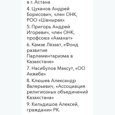
в г. Астана
Цуканов Андрей
Борисович, член ОНК,
РОО «Шанырак»
Пригорь Андрей
Игоревич, член ОНК,
профсоюз «Аманат»
Камзе Ляззат, «Фонд
развития
Парламентаризма в
Казахстане»
Насибулов Максут, «ОО
Акжебе»
Клюшев Александр
Валерьевич, «Ассоциация
религиозных объединений
Казахстана»
Кильдишов Алексей,
гражданин РК.