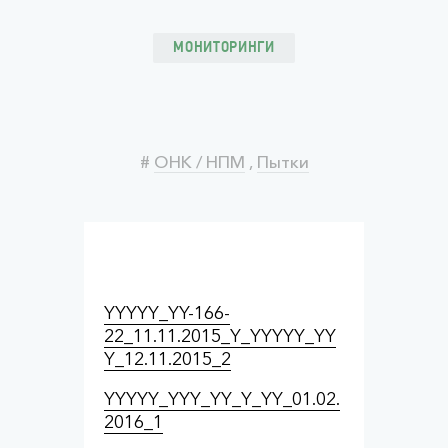
МОНИТОРИНГИ
#
ОНК / НПМ
,
Пытки
YYYYY_YY-166-
22_11.11.2015_Y_YYYYY_YY
Y_12.11.2015_2
YYYYY_YYY_YY_Y_YY_01.02.
2016_1