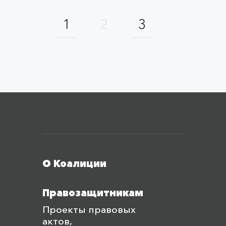
1
2
3
Меню футера
О Коалиции
Правозащитникам
Проекты правовых
актов,