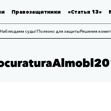
ии
Правозащитники
«Статья 13»
Наблюдаем суды!
Полезно для защиты
Решения комит
ocuraturaAlmobl2