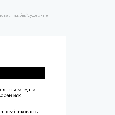
лова
,
Тяжбы/Судебные
тельством судьи
орен иск
ыл опубликован
в