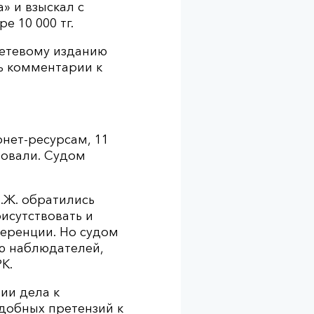
 и взыскал с
 10 000 тг.
Сетевому изданию
ть комментарии к
рнет-ресурсам, 11
вовали. Судом
.Ж. обратились
исутствовать и
ференции. Но судом
ию наблюдателей,
К.
тии дела к
добных претензий к