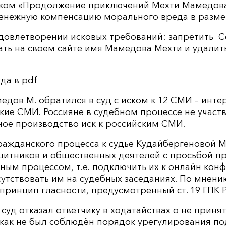
вком «Продолжение приключений Мехти Мамедова»
енежную компенсацию морального вреда в размере
удовлетворении исковых требований: запретить 
овать на своем сайте имя Мамедова Мехти и удали
да в pdf
дов М. обратился в суд с иском к 12 СМИ – инте
кие СМИ. Россияне в судебном процессе не участ
ное производство иск к российским СМИ.
ражданского процесса к судье Кудайбергеновой М
щитников и общественных деятелей с просьбой пр
ным процессом, т.е. подключить их к онлайн кон
утствовать им на судебных заседаниях. По мнен
принцип гласности, предусмотренный ст. 19 ГПК Р
 суд отказал ответчику в ходатайствах о не приня
 как не был соблюдён порядок урегулирования по