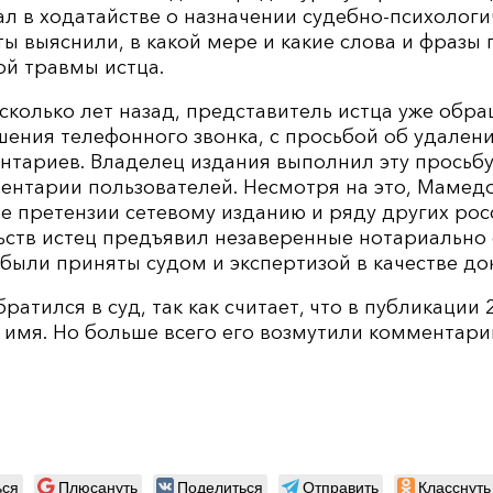
ал в ходатайстве о назначении судебно-психолог
ты выяснили, в какой мере и какие слова и фразы
й травмы истца.
сколько лет назад, представитель истца уже обр
шения телефонного звонка, с просьбой об удален
нтариев. Владелец издания выполнил эту просьбу
ментарии пользователей. Несмотря на это, Мамедо
е претензии сетевому изданию и ряду других рос
льств истец предъявил незаверенные нотариально
были приняты судом и экспертизой в качестве док
ратился в суд, так как считает, что в публикации 
 имя. Но больше всего его возмутили комментари
ься
Плюсануть
Поделиться
Отправить
Класснуть