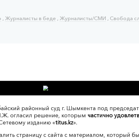
о
,
Журналисты в беде
,
Журналисты/СМИ
,
Свобода с
 Абайский районный суд г. Шымкента под председа
.Ж. огласил решение, которым
частично удовлетв
Сетевому изданию «
titus.kz
».
алить страницу с сайта с материалом, который б