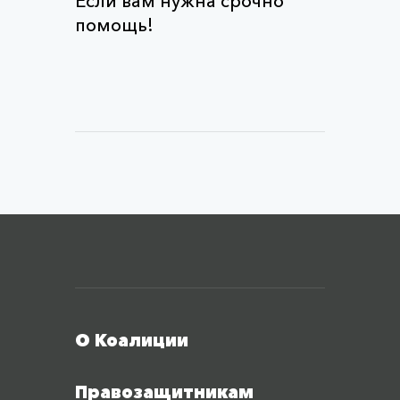
Если вам нужна срочно
помощь!
Меню футера
О Коалиции
Правозащитникам