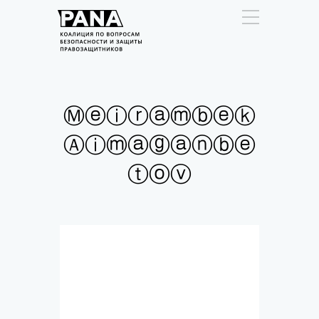
Ⓜⓔⓘⓡⓐⓜⓑⓔⓚ
Ⓐⓘⓜⓐⓖⓐⓝⓑⓔ
ⓣⓞⓥ