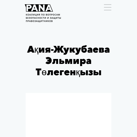
Ақия-Жукубаева
Эльмира
Төлегенқызы