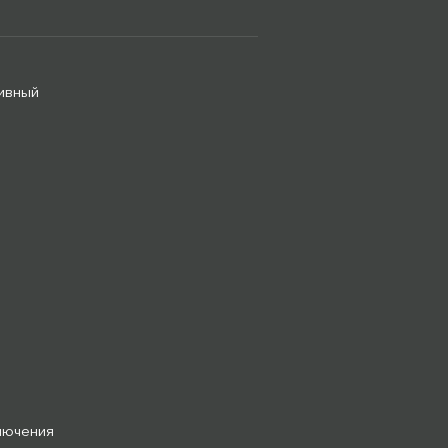
ивный
лючения