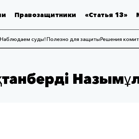
ии
Правозащитники
«Статья 13»
Наблюдаем суды!
Полезно для защиты
Решения комит
қтанберді Назымұ