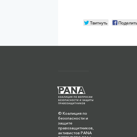
Твитнуть
Поделит
© Коалиция по
безопасности и
защите
правозащитников,
активистов PANA