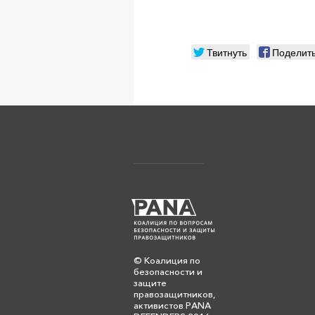
Твитнуть
Поделит
© Коалиция по
безопасности и
защите
правозащитников,
активистов PANA