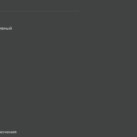
ивный
лючения