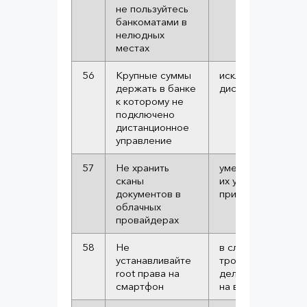
не пользуйтесь
банкоматами в
нелюдных
местах
56
Крупные суммы
исключить вероят
держать в банке
дистанционной к
к которому не
подключено
дистанционное
управление
57
Не хранить
уменьшить вероят
сканы
их утечки, наприм
документов в
при краже телеф
облачных
провайдерах
58
Не
в случае попадан
устанавливайте
трояна, он сможе
root права на
делать всё что уг
смартфон
на вашем устройс