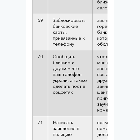
ближайшего
салона связи
69
Заблокировать
звоните на
банковские
горячие линии
карты,
банков, в
привязанные к
которых
телефону
обслуживаетесь
70
Сообщить
чтобы
близким и
мошенники не
друзьям что
звонили от
ваш телефон
вашего имени
украли, а также
друзьям и не
сделать пост в
занимались
соцсетях
шантажом. Тут
пригодятся
заученные
номера близких
71
Написать
возможно с
заявление в
номера будут
полицию
делать