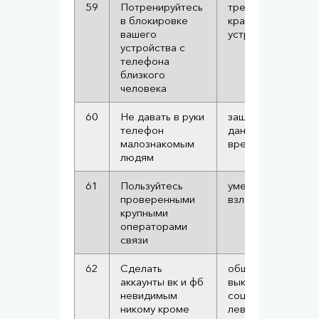
59
Потренируйтесь
тренировка в слу
в блокировке
кражи вашего
вашего
устройства
устройства с
телефона
близкого
человека
60
Не давать в руки
защита от кражи
телефон
данных и от устан
малознакомым
вредоносных про
людям
61
Пользуйтесь
уменьшить вероят
проверенными
взлома
крупными
операторами
связи
62
Сделать
общедоступные 
аккаунты вк и фб
выкачиваются из
невидимым
соцсетей и хранят
никому кроме
левых серверах,