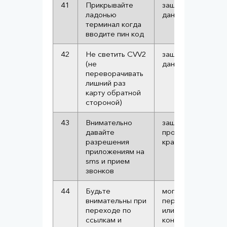
41
Прикрывайте
защита от кражи
ладонью
данных карты
терминал когда
вводите пин код
42
Не светить CVV2
защита от кражи
(не
данных карты
переворачивать
лишний раз
карту обратной
стороной)
43
Внимательно
защита от шпионс
давайте
программ, котор
разрешения
крадут данные
приложениям на
sms и прием
звонков
44
Будьте
могут украсть
внимательны при
персональные да
переходе по
или узнать ответы
ссылкам и
контрольные воп