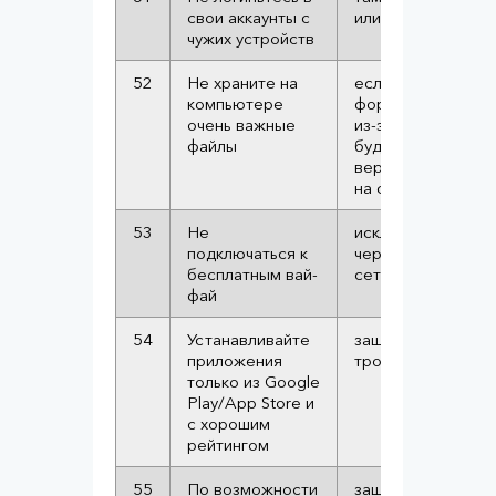
свои аккаунты с
или шпион
чужих устройств
52
Не храните на
если придётся
компьютере
форматировать к
очень важные
из-за вируса, дан
файлы
будет невозможн
вернуть. Лучше хр
на съёмных носит
53
Не
исключить атаки н
подключаться к
через незащищён
бесплатным вай-
сети
фай
54
Устанавливайте
защита от вирусов
приложения
троянов
только из Google
Play/App Store и
с хорошим
рейтингом
55
По возможности
защита от скимми