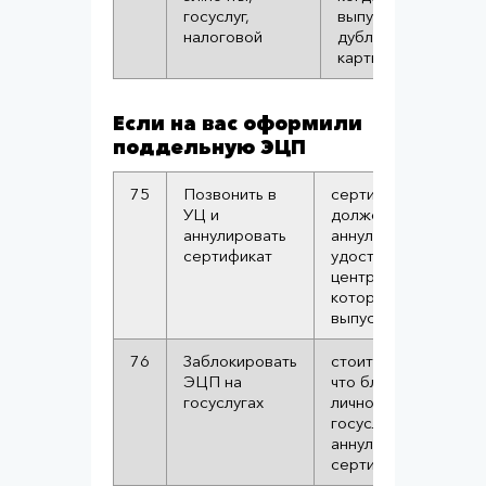
госуслуг,
выпущен
налоговой
дубликат сим-
карты
Если на вас оформили
поддельную ЭЦП
75
Позвонить в
сертификат
УЦ и
должен быть
аннулировать
аннулирован
сертификат
удостоверяющим
центром,
который его
выпустил
76
Заблокировать
стоит понимать
ЭЦП на
что блокировка в
госуслугах
личном кабинете
госуслуг не
аннулирует
сертификат