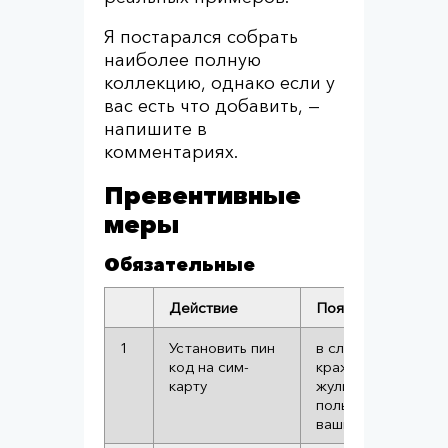
Я постарался собрать
наиболее полную
коллекцию, однако если у
вас есть что добавить, —
напишите в
комментариях.
Превентивные
меры
Обязательные
Действие
Пояснение
1
Установить пин
в случае утери/
код на сим-
кражи смартфона
карту
жулик не сможет
пользоваться
вашим номером