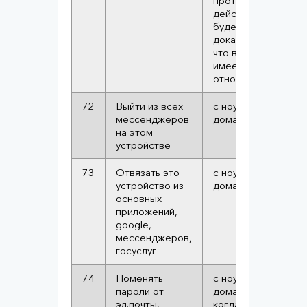
противоправные
действия, у вас
будет
доказательство
что вы к ним не
имеете
отношения
72
Выйти из всех
с ноутбука или
мессенджеров
домашнего ПК
на этом
устройстве
73
Отвязать это
с ноутбука или
устройство из
домашнего ПК
основных
приложений,
google,
мессенджеров,
госуслуг
74
Поменять
с ноутбука или
пароли от
домашнего ПК,
эл.почты,
когда уже будет