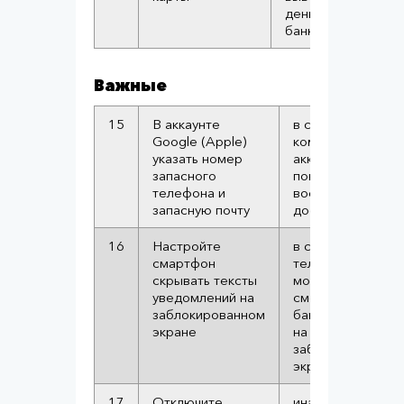
деньги с
банковской карты
Важные
15
В аккаунте
в случае
Google (Apple)
компрометации
указать номер
аккаунта это
запасного
понадобится для
телефона и
восстановления
запасную почту
доступа
16
Настройте
в случае кражи
смартфон
телефона
скрывать тексты
мошенники не
уведомлений на
смогут прочитать
заблокированном
банковские коды
экране
на
заблокированно
экране
17
Отключите
иначе в случае