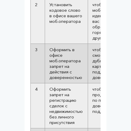
2
Установить
чтобы
кодовое слово
моб.оператор мог
в офисе вашего
идентифицировать
моб.оператора
вас при
обращении на
горячую линию с
другого номера
3
Оформить в
чтобы жулики не
офисе
смогли сделать
моб.оператора
дубликат сим-
запрет на
карты по
действия с
поддельной
доверенностью
доверенности
4
Оформить
чтобы исключить
запрет на
продажу квартиры
регистрацию
по поддельной
сделок с
доверенности или
недвижимостью
поддельной ЭЦП
без личного
присутствия