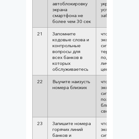
автоблокировку
украдут, он
экрана
успеет
смартфона не
заблокироваться
более чем 30 сек
21
Запомните
чтобы в
кодовые слова и
экстренных
контрольные
ситуациях, не
вопросы для
теряя времени,
всех банков в
подтвердить ваш
которых
личность в call
обслуживаетесь
центре
22
Выучите наизусть
чтобы в
номера близких
экстренных
ситуациях
позвонить
близким не со
своего номера
23
Запишите номера
чтобы в
горячих линий
экстренных
банков и
ситуациях вы