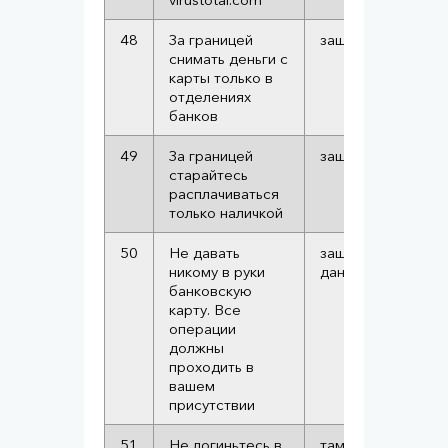
48
За границей
защита от скимми
снимать деньги с
карты только в
отделениях
банков
49
За границей
защита от скимми
старайтесь
расплачиваться
только наличкой
50
Не давать
защита от кражи
никому в руки
данных карты
банковскую
карту. Все
операции
должны
проходить в
вашем
присутствии
51
Не логиньтесь в
там может быть т