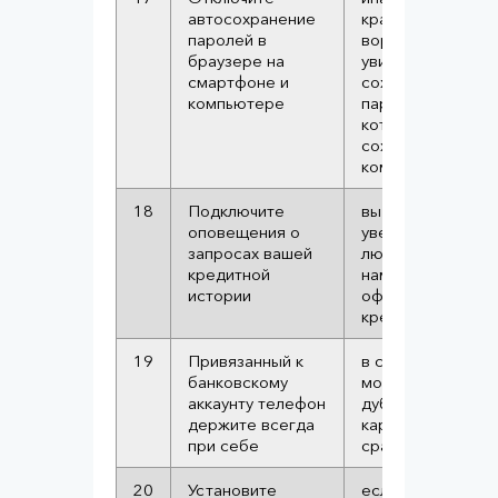
автосохранение
кражи телефона
паролей в
вор сможет
браузере на
увидеть все
смартфоне и
сохраненные
компьютере
пароли, в т.ч. те
которые
сохранили с
компьютера
18
Подключите
вы будете сразу
оповещения о
уведомлены о
запросах вашей
любых
кредитной
намерениях
истории
оформить на вас
кредит
19
Привязанный к
в случае выпуска
банковскому
мошенником
аккаунту телефон
дубликата сим-
держите всегда
карты, вы об это
при себе
сразу узнаете
20
Установите
если телефон