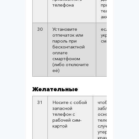
телефона
привязывать сво
телефон к
аккаунту жертвы
30
Установите
если мобильник
отпечаток или
украдут, воры не
пароль при
смогут им платит
бесконтактной
оплате
смартфоном
(либо отключите
её)
Желательные
31
Носите с собой
чтобы быстро
запасной
заблокировать
телефон с
основной
рабочей сим-
телефон в
картой
случае его
утери или
кражи