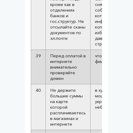
кроме как в
снятии копии, нос
отделениях
собой свою копию
банков и
которой замазана
гос.структур. Не
информации. Если
отсылайте сканы
копирования ника
документов по
избежать, хотя бы
эл.почте
давайте ксерить 
страницы
39
Перед оплатой в
чтобы не попастьс
интернете
фишинг
внимательно
проверяйте
домен
40
Не держите
в худшем случае
большие суммы
мошенники смогу
на карте
украсть лишь
которой
небольшую сумму
расплачиваетесь
в магазинах и
интернете