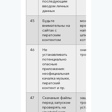
последующим
вводом личных
данных
45
Будьте
можно наткнуться
внимательны на
вредоносное ПО,
сайтах с
например на
пиратским
шпионские прогр
контентом
которые крадут п
46
Не
они могут содерж
устанавливать
трояны
потенциально
опасные
приложения:
неофициальная
качалка музыки,
пиратский
контент и пр.
47
Скачаные файлы
защита от вирусов
перед запуском
троянов. Можно
проверять на
установить
расши
virustotal.com