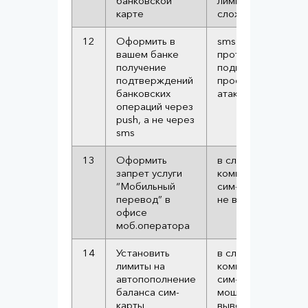
банковской
лимит им будет
карте
сложнее
12
Оформить в
sms ненадёжный
вашем банке
протокол, он
получение
подвержен
подтверждений
прослушке и
банковских
атакам
операций через
push, а не через
sms
13
Оформить
в случае
запрет услуги
компрометации
“Мобильный
сим-карты, с неё
перевод” в
не выведут деньги
офисе
моб.оператора
14
Установить
в случае
лимиты на
компрометации
автопополнение
сим-карты
баланса сим-
мошенники не
карты
выведут все