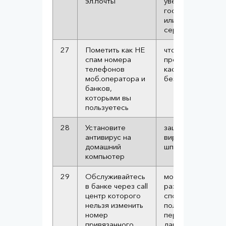
эл.почты
уведомление с
государственног
или банковского
сервиса
27
Пометить как НЕ
чтобы не
спам номера
пропускать смс
телефонов
касательно
моб.оператора и
безопасности
банков,
которыми вы
пользуетесь
28
Установите
защитита от
антивирус на
вирусов, троянов
домашний
шпионов
компьютер
29
Обслуживайтесь
мошенники
в банке через call
разными
центр которого
способами
нельзя изменить
получают
номер
персональные
привязанного
данные и могут