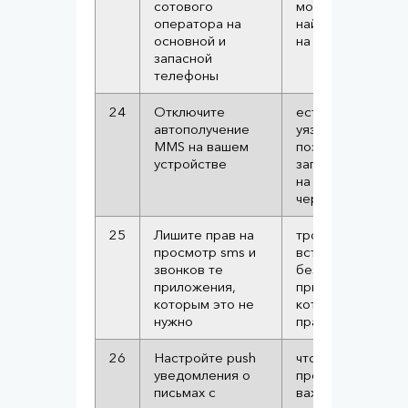
сотового
могли быстро
оператора на
найти и позвонит
основной и
на горячую лини
запасной
телефоны
24
Отключите
есть старая
автополучение
уязвимость
MMS на вашем
позволяющая
устройстве
загружать вирус
на устройство
через MMS
25
Лишите прав на
троян может быт
просмотр sms и
встроен в
звонков те
безобидное
приложения,
приложение, у
которым это не
которого есть
нужно
права к sms
26
Настройте push
чтобы не
уведомления о
пропустить
письмах с
важное