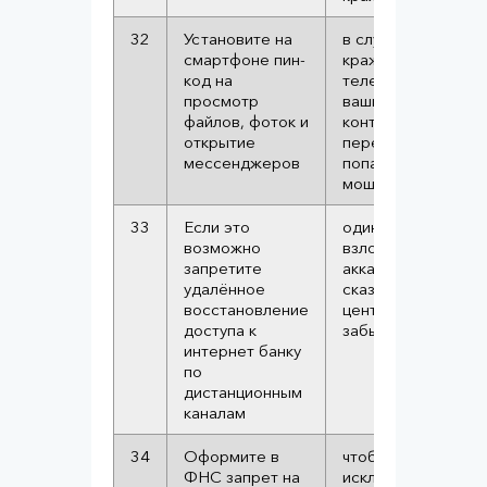
32
Установите на
в случае
смартфоне пин-
кражи
код на
телефона
просмотр
ваши файлы,
файлов, фоток и
контакты и
открытие
переписка не
мессенджеров
попадут
мошенникам
33
Если это
один из путей
возможно
взлома
запретите
аккаунта это
удалённое
сказать в call
восстановление
центре что вы
доступа к
забыли пароль
интернет банку
по
дистанционным
каналам
34
Оформите в
чтобы
ФНС запрет на
исключить