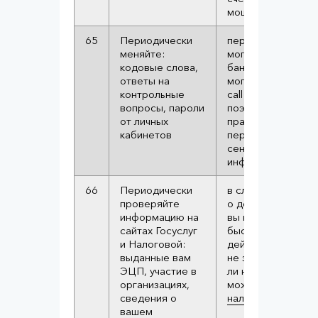
мошенников
65
Периодически
персональные да
меняйте:
могут утекать даж
кодовые слова,
банков, мошенник
ответы на
могут устраиватьс
контрольные
call центры банков
вопросы, пароли
поэтому хорошей
от личных
практикой будет
кабинетов
периодическая с
сенситивной
информации,
при
66
Периодически
в случае уведомл
проверяйте
о действиях, кот
информацию на
вы не совершали,
сайтах Госуслуг
быстро предприн
и Налоговой:
действия. Провер
выданные вам
не зарегистриров
ЭЦП, участие в
ли на вас юр.лицо
организациях,
можно
в лк
сведения о
налоговой
или
зд
вашем