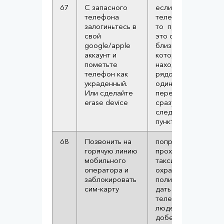
67
С запасного
если запасного
телефона
телефона нет,
залогиньтесь в
то проделайте
свой
это с телефона
google/apple
близкого/друга
аккаунт и
который
пометьте
находится
телефон как
рядом. Если вы
украденный.
один,
Или сделайте
переходите
erase device
сразу к
следующему
пункту
68
Позвонить на
попросите
горячую линию
прохожего,
мобильного
таксиста,
оператора и
охранника,
заблокировать
полицейского
сим-карту
дать вам
телефон. Если
людей нет,
доберитесь до