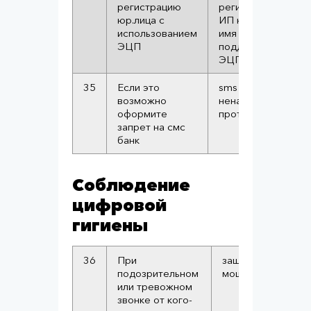
регистрацию
регистрацию
юр.лица с
ИП на ваше
использованием
имя по
ЭЦП
поддельной
ЭЦП
35
Если это
sms
возможно
ненадежный
оформите
протокол
запрет на смс
банк
Соблюдение
цифровой
гигиены
36
При
защита от телефо
подозрительном
мошенников
или тревожном
звонке от кого-