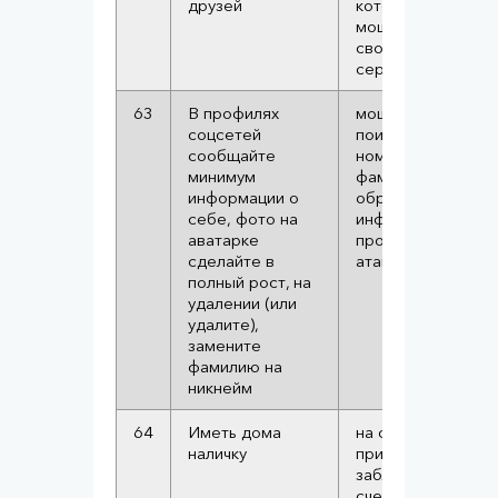
друзей
которыми пользу
мошенники. Удали
свои фото с таких
серверов невозм
63
В профилях
мошенники польз
соцсетей
поиском по фото,
сообщайте
номеру телефона,
минимум
фамилии и имени.
информации о
образом они соб
себе, фото на
информацию и
аватарке
продумывают вар
сделайте в
атак
полный рост, на
удалении (или
удалите),
замените
фамилию на
никнейм
64
Иметь дома
на случай если
наличку
придется
заблокировать ка
счета, защищая их