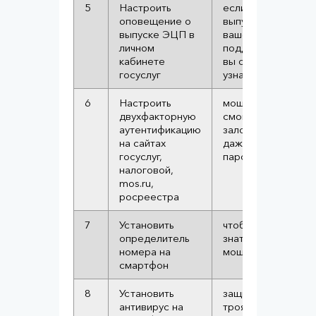
5
Настроить
если мошенники
оповещение о
выпустят от
выпуске ЭЦП в
вашего имени
личном
поддельную ЭЦП,
кабинете
вы об этом
госуслуг
узнаете сразу
6
Настроить
мошенники не
двухфакторную
смогут
аутентификацию
залогиниться
на сайтах
даже если узнают
госуслуг,
пароль
налоговой,
mos.ru,
росреестра
7
Установить
чтобы заранее
определитель
знать когда звонят
номера на
мошенники
смартфон
8
Установить
защита от
антивирус на
троянов, шпионов