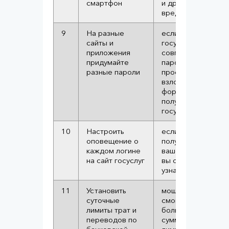
смартфон
и другого
вредоносного ПО
9
На разные
если пароль от
сайты и
госуслуг
приложения
совпадает с
придумайте
паролем на
разные пароли
простой форум, то
взломав этот
форум хакер
получит пароль к
госуслугам
10
Настроить
если мошенники
оповещение о
получат доступ к
каждом логине
вашему аккаунту,
на сайт госуслуг
вы об этом сразу
узнаете
11
Установить
мошенники не
суточные
смогут вывести
лимиты трат и
больше этой
переводов по
суммы. Повысить