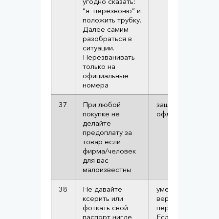
угодно сказать:
“я перезвоню” и
положить трубку.
Далее самим
разобраться в
ситуации.
Перезванивать
только на
официальные
номера
37
При любой
защита от онлайн 
покупке не
офлайн мошенник
делайте
предоплату за
товар если
фирма/человек
для вас
малоизвестны
38
Не давайте
уменьшаем
ксерить или
вероятность утеч
фоткать свой
персональных дан
паспорт нигде
Если настаивают 