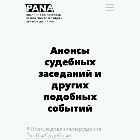
Анонсы
судебных
заседаний и
других
подобных
событий
#
Преследования/нарушения
,
Тяжбы/Судебные