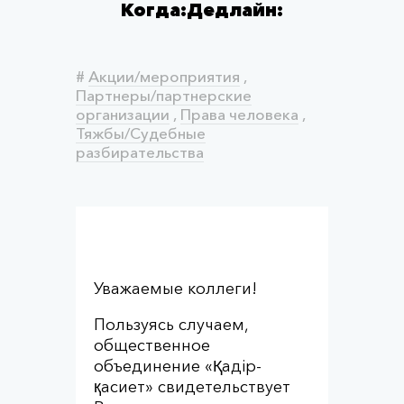
Когда:
Дедлайн:
#
Акции/мероприятия
,
Партнеры/партнерские
организации
,
Права человека
,
Тяжбы/Судебные
разбирательства
Уважаемые коллеги!
Пользуясь случаем,
общественное
объединение «Қадір-
қасиет» свидетельствует