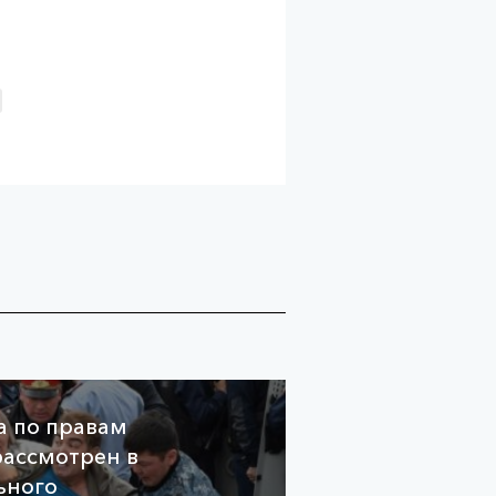
а по правам
рассмотрен в
ьного