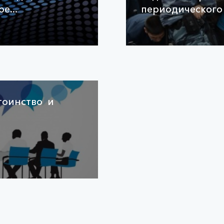
е...
периодического
стоинство и