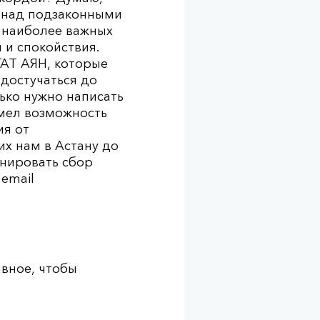
и над подзаконными
 наиболее важных
 и спокойствия.
ГАТ АЯН, которые
достучаться до
лько нужно написать
имел возможнос
ть
ия от
их нам в Астану до
инировать сбор
 email
авное, чтобы