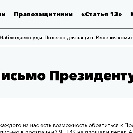
ии
Правозащитники
«Статья 13»
Наблюдаем суды!
Полезно для защиты
Решения комит
исьмо Президент
у каждого из нас есть возможность обратиться к П
 письмо в прозрачный ЯЩИК на площади перед 