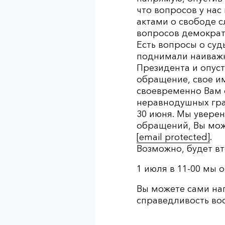
что вопросов у нас
актами о свободе 
вопросов демократ
Есть вопросы о су
поднимали наиважн
Президента и опуст
обращение, свое им
своевременно Вам 
неравнодушных граж
30 июня. Мы увере
обращений, Вы может
[email protected]
.
Возможно, будет вт
1 июля в 11-00 мы 
Вы можете сами нап
справедливость во