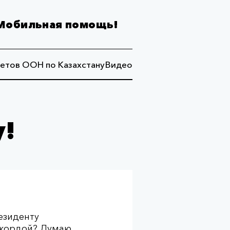
Мобильная помощь!
етов ООН по Казахстану
Видео
у!
резиденту
Акордой? Думаю,