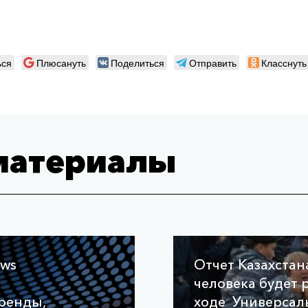
ься
Плюсануть
Поделиться
Отправить
Класснуть
материалы
ews
Отчет Казахстан
человека будет 
ренды,
ходе Универсал