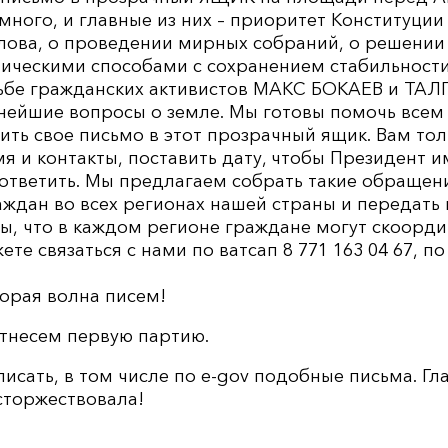
 много, и главные из них – приоритет Конституци
слова, о проведении мирных собраний, о решении
ическими способами с сохранением стабильности
дьбе гражданских активистов МАКС БОКАЕВ и ТАЛ
ейшие вопросы о земле. Мы готовы помочь всем 
ить свое письмо в этот прозрачный ящик. Вам то
я и контакты, поставить дату, чтобы Президент 
ответить. Мы предлагаем собрать такие обращен
дан во всех регионах нашей страны и передать 
ны, что в каждом регионе граждане могут скоорд
е связаться с нами по ватсап 8 771 163 04 67, по
орая волна писем!
отнесем первую партию.
исать, в том числе по e-gov подобные письма. Гл
сторжествовала!